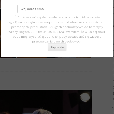
Chcę zapisać się do newslettera, a co za tym idzie wyrażam
zgodę na przesyłanie na mój adres e-mail informacji o nowościach,
promocjach, produktach i usługach pochodzących od Katarzyny
Wrony-Bogacz, ul. Piltza 34, 30-392 Kraków. Wiem, że w każdej chwili
będę mógł wycofać zgodę.
Kliknij, aby dowiedzieć się więcej o
przetwarzaniu danych osobowych.