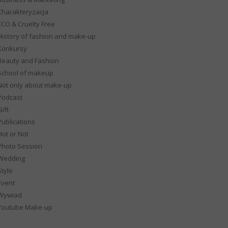
Charakteryzacja
ECO & Cruelty Free
History of fashion and make-up
Konkursy
Beauty and Fashion
School of makeup
Not only about make-up
Podcast
ift
Publications
Hot or Not
Photo Session
Wedding
Style
Event
Wywiad
Youtube Make-up