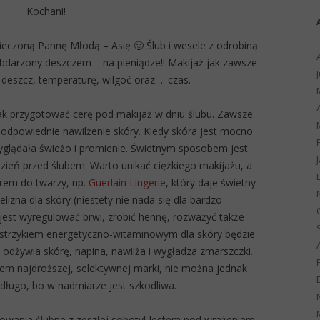
Kochani!
czoną Pannę Młodą – Asię 🙂 Ślub i wesele z odrobiną
obdarzony deszczem – na pieniądze!! Makijaż jak zawsze
eszcz, temperaturę, wilgoć oraz…. czas.
jak przygotować cerę pod makijaż w dniu ślubu. Zawsze
 odpowiednie nawilżenie skóry. Kiedy skóra jest mocno
wyglądała świeżo i promienie. Świetnym sposobem jest
ydzień przed ślubem. Warto unikać ciężkiego makijażu, a
rem do twarzy, np.
Guerlain Lingerie
, który daje świetny
ielizna dla skóry (niestety nie nada się dla bardzo
jest wyregulować brwi, zrobić hennę, rozważyć także
astrzykiem energetyczno-witaminowym dla skóry będzie
ie odżywia skórę, napina, nawilża i wygładza zmarszczki.
krem najdroższej, selektywnej marki, nie można jednak
 długo, bo w nadmiarze jest szkodliwa.
wania ślubne z zeszłej soboty! Jestem pod wrażeniem