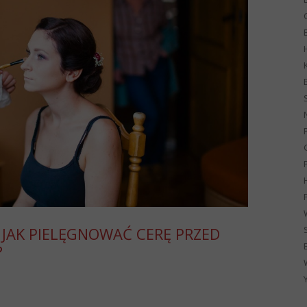
G
– JAK PIELĘGNOWAĆ CERĘ PRZED
?