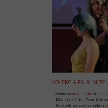
KOLEKCJA PAUL MITCH
Premiera
For Art`s Sake
miała mie
Mitchell UK Artistic Team krok po
Synoczek miałyśmy za zadanie wy