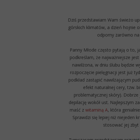
Dziś przedstawiam Wam świeżo upie
górskich klimatów, a dzień hojnie 
odporny zarówno na d
Panny Młode często pytają o to, 
podkreślam, że najważniejsze jest
nawilżona, w dniu ślubu będzie 
rozpoczęcie pielęgnacji jest już t
podkład zastąpić nawilżającym pud
efekt naturalnej cery, tzw. b
problematycznej skóry). Dobrze 
depilację wokół ust. Najlepszym z
maść z
witaminą A
, która genialn
Sprawdzi się lepiej niż niejeden 
stosować jej zbyt
Tymczasem przedstawiam przygoto