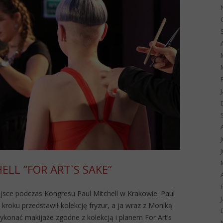
ELL “FOR ART`S SAKE”
jsce podczas Kongresu Paul Mitchell w Krakowie. Paul
 kroku przedstawił kolekcję fryzur, a ja wraz z Moniką
konać makijaże zgodne z kolekcją i planem For Art’s