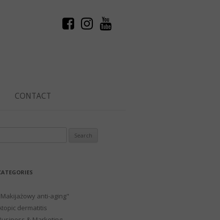
CONTACT
Search
or:
CATEGORIES
"Makijażowy anti-aging"
Atopic dermatitis
Business & Marketing