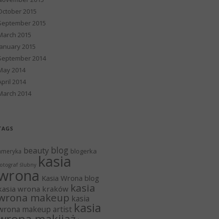
October 2015
September 2015
March 2015
January 2015
September 2014
May 2014
April 2014
March 2014
TAGS
blog
beauty
blogerka
ameryka
kasia
otograf ślubny
wrona
Kasia Wrona blog
kasia
kasia wrona kraków
wrona makeup
kasia
kasia
wrona makeup artist