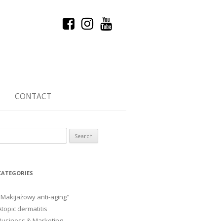
CONTACT
Search
or:
CATEGORIES
"Makijażowy anti-aging"
Atopic dermatitis
Business & Marketing