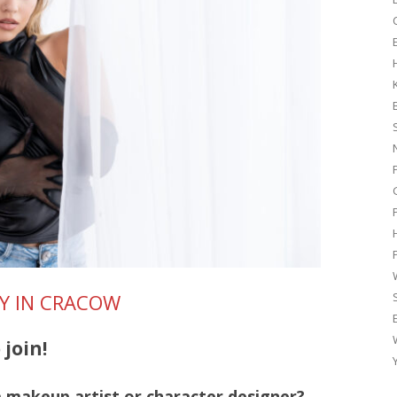
G
Y IN CRACOW
 join!
a makeup artist or character designer?