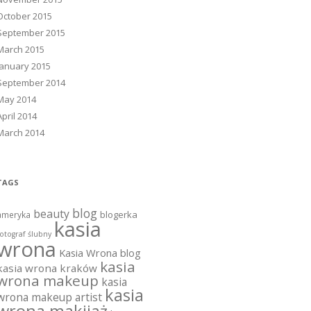
October 2015
September 2015
March 2015
January 2015
September 2014
May 2014
April 2014
March 2014
TAGS
blog
beauty
blogerka
ameryka
kasia
otograf ślubny
wrona
Kasia Wrona blog
kasia
kasia wrona kraków
wrona makeup
kasia
kasia
wrona makeup artist