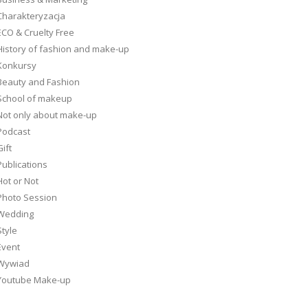
Charakteryzacja
ECO & Cruelty Free
History of fashion and make-up
Konkursy
Beauty and Fashion
School of makeup
Not only about make-up
Podcast
ift
Publications
Hot or Not
Photo Session
Wedding
Style
Event
Wywiad
Youtube Make-up