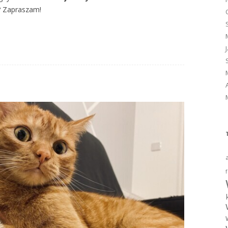
t? Zapraszam!
f