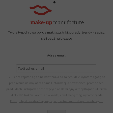
Twoja tygodniowa porcja makijażu, triki, porady, trendy - zapisz
się i bądź na bieżąco
Adres email:
Chcę zapisać się do newslettera, a co za tym idzie wyrażam zgodę na
przesyłanie na mój adres e-mail informacji o nowościach, promocjach,
produktach i usługach pochodzących od Katarzyny Wrony-Bogacz, ul. Piltza
34, 30-392 Kraków. Wiem, że w każdej chwili będę mógł wycofać zgodę.
Kliknij, aby dowiedzieć się więcej o przetwarzaniu danych osobowych.