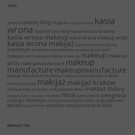
TAGS
kasia
blog
beauty
blogerka
ameryka
fotograf ślubny
wrona
Kasia Wrona blog
kasia wrona kraków
kasia wrona makeup
kasia wrona makeup artist
kasia wrona makijaż
kasia wrona wizażysta
kosmetyki
kurs
kosmetyki nietestowane na zwierzętach
makeup
makeup
makijażu
make-up
kurs makijażu kraków
makeup
artist
makeupmanufactucre
manufacture
makeupmanufacture
makeup manufacture kraków
Makeup Manufacture Academy
makijaż
makijaż kraków
makeup tutorial
makijaż ślubny
makijaż krok po kroku
makijażysta kraków
mua
pielęgnacja
panna młoda
modelka
makijaż ślubny kraków
recenzja
polishgirl
recenzja kosmetyków
selfie
sesja zdjęciowa
wizaż
ślub
wizażysta kraków
wizażysta
wizaż kraków
NEWSLETTER