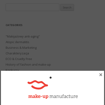
Search
for:
CATEGORIES
"Makijażowy anti-aging"
Atopic dermatitis
Business & Marketing
Charakteryzacja
ECO & Cruelty Free
History of fashion and make-up
Konkursy
×
Beauty and Fashion
School of makeup
Not only about make-up
Podcast
Gift
Publications