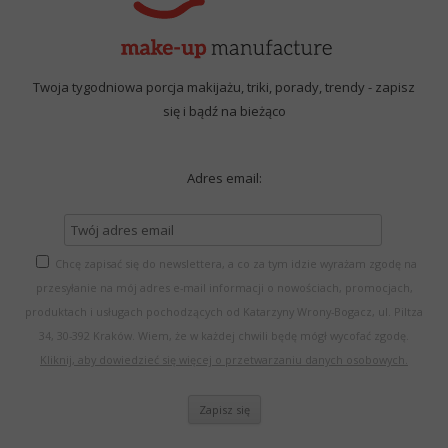
Twoja tygodniowa porcja makijażu, triki, porady, trendy - zapisz
się i bądź na bieżąco
Adres email:
Chcę zapisać się do newslettera, a co za tym idzie wyrażam zgodę na
przesyłanie na mój adres e-mail informacji o nowościach, promocjach,
produktach i usługach pochodzących od Katarzyny Wrony-Bogacz, ul. Piltza
34, 30-392 Kraków. Wiem, że w każdej chwili będę mógł wycofać zgodę.
Kliknij, aby dowiedzieć się więcej o przetwarzaniu danych osobowych.