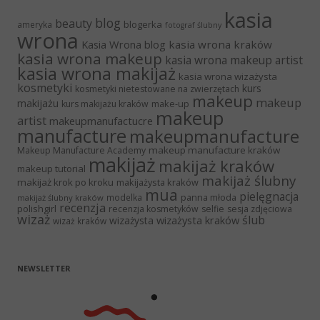
kasia
blog
beauty
blogerka
ameryka
fotograf ślubny
wrona
Kasia Wrona blog
kasia wrona kraków
kasia wrona makeup
kasia wrona makeup artist
kasia wrona makijaż
kasia wrona wizażysta
kosmetyki
kurs
kosmetyki nietestowane na zwierzętach
makeup
makeup
makijażu
make-up
kurs makijażu kraków
makeup
artist
makeupmanufactucre
manufacture
makeupmanufacture
makeup manufacture kraków
Makeup Manufacture Academy
makijaż
makijaż kraków
makeup tutorial
makijaż ślubny
makijaż krok po kroku
makijażysta kraków
mua
pielęgnacja
panna młoda
modelka
makijaż ślubny kraków
recenzja
polishgirl
recenzja kosmetyków
selfie
sesja zdjęciowa
wizaż
ślub
wizażysta kraków
wizażysta
wizaż kraków
NEWSLETTER