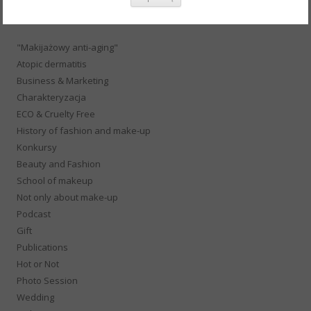
CATEGORIES
"Makijażowy anti-aging"
Atopic dermatitis
Business & Marketing
Charakteryzacja
ECO & Cruelty Free
History of fashion and make-up
Konkursy
Beauty and Fashion
School of makeup
Not only about make-up
Podcast
Gift
Publications
Hot or Not
Photo Session
Wedding