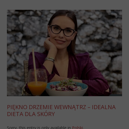
PIĘKNO DRZEMIE WEWNĄTRZ – IDEALNA
DIETA DLA SKÓRY
Sorry, this entry is only available in
Polski
.