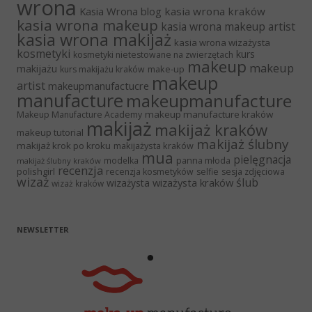
wrona
Kasia Wrona blog
kasia wrona kraków
kasia wrona makeup
kasia wrona makeup artist
kasia wrona makijaż
kasia wrona wizażysta
kosmetyki
kurs
kosmetyki nietestowane na zwierzętach
makeup
makeup
makijażu
make-up
kurs makijażu kraków
makeup
artist
makeupmanufactucre
manufacture
makeupmanufacture
makeup manufacture kraków
Makeup Manufacture Academy
makijaż
makijaż kraków
makeup tutorial
makijaż ślubny
makijaż krok po kroku
makijażysta kraków
mua
pielęgnacja
panna młoda
modelka
makijaż ślubny kraków
recenzja
polishgirl
recenzja kosmetyków
selfie
sesja zdjęciowa
wizaż
ślub
wizażysta kraków
wizażysta
wizaż kraków
NEWSLETTER