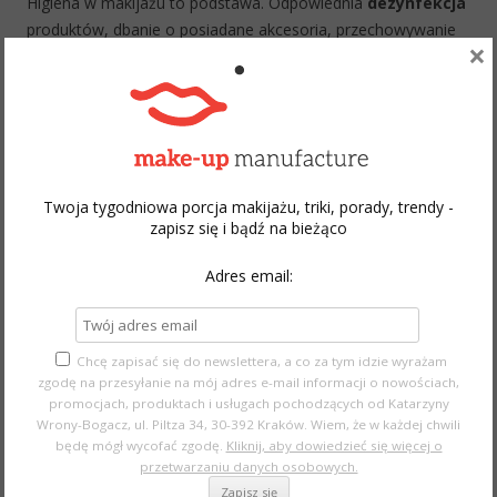
Higiena w makijażu to podstawa. Odpowiednia
dezynfekcja
produktów, dbanie o posiadane akcesoria, przechowywanie
×
kosmetyków we właściwych warunkach. Kosmetyki,
kosmetyki, kosmetyki. Ale czym je nakładać? Jak powinna
wyglądać prawidłowa aplikacja poszczególnych produktów?
Tego dowiecie się
na kursach i zajęciach prowadzonych
przeze mnie
w szkole makijażu, a tymczasem zapraszam
do przeczytania wpisu, który odpowiada na proste pytanie –
Twoja tygodniowa porcja makijażu, triki, porady, trendy -
jak dbać o pędzle?
zapisz się i bądź na bieżąco
Continue reading
→
Adres email:
Chcę zapisać się do newslettera, a co za tym idzie wyrażam
zgodę na przesyłanie na mój adres e-mail informacji o nowościach,
promocjach, produktach i usługach pochodzących od Katarzyny
Wrony-Bogacz, ul. Piltza 34, 30-392 Kraków. Wiem, że w każdej chwili
Search
będę mógł wycofać zgodę.
Kliknij, aby dowiedzieć się więcej o
for:
przetwarzaniu danych osobowych.