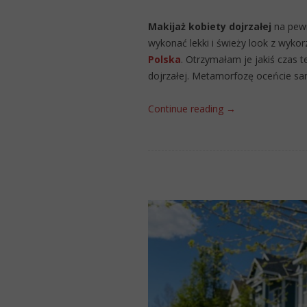
Makijaż kobiety dojrzałej
na pewn
wykonać lekki i świeży look z wyk
Polska
. Otrzymałam je jakiś czas 
dojrzałej. Metamorfozę oceńcie sa
Continue reading
→