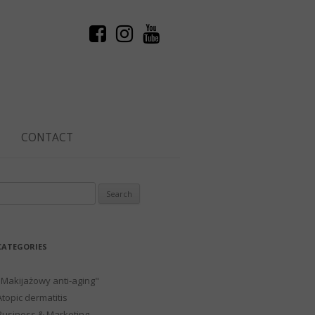
CONTACT
Search
or:
CATEGORIES
"Makijażowy anti-aging"
Atopic dermatitis
Business & Marketing