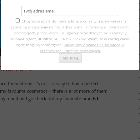
Chcę zapisać się do newslettera, a co za tym idzie wyrażam
zgodę na przesyłanie na mój adres e-mail informacji o nowościach,
promocjach, produktach i usługach pochodzących od Katarzyny
Wrony-Bogacz, ul. Piltza 34, 30-392 Kraków. Wiem, że w każdej chwili
będę mógł wycofać zgodę.
Kliknij, aby dowiedzieć się więcej o
przetwarzaniu danych osobowych.
ROM 2019
ace foundations. It’s not so easy to find a perfect
t my favourite cosmetics – there is a lot more of them
tay tuned and go check out my favourite brands⬇️