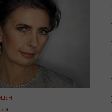
G
OLISH
Polski
.