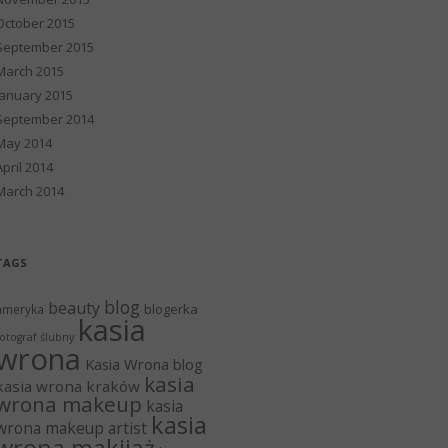
October 2015
September 2015
March 2015
January 2015
September 2014
May 2014
April 2014
March 2014
TAGS
blog
beauty
blogerka
ameryka
kasia
otograf ślubny
wrona
Kasia Wrona blog
kasia
kasia wrona kraków
wrona makeup
kasia
kasia
wrona makeup artist