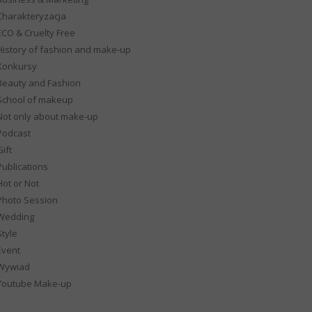
Charakteryzacja
ECO & Cruelty Free
History of fashion and make-up
Konkursy
Beauty and Fashion
School of makeup
Not only about make-up
Podcast
ift
Publications
Hot or Not
Photo Session
Wedding
Style
Event
Wywiad
Youtube Make-up