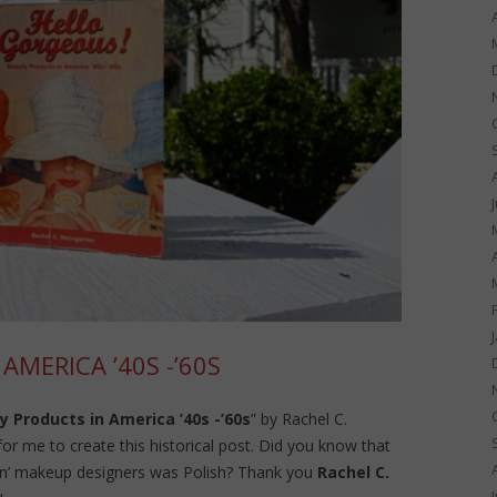
AMERICA ’40S -’60S
 Products in America ’40s -’60s
” by Rachel C.
or me to create this historical post. Did you know that
can’ makeup designers was Polish? Thank you
Rachel C.