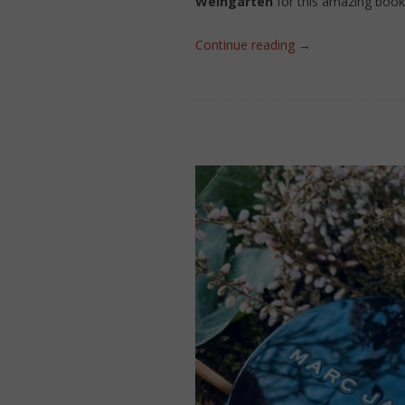
Weingarten
for this amazing book
Continue reading
→