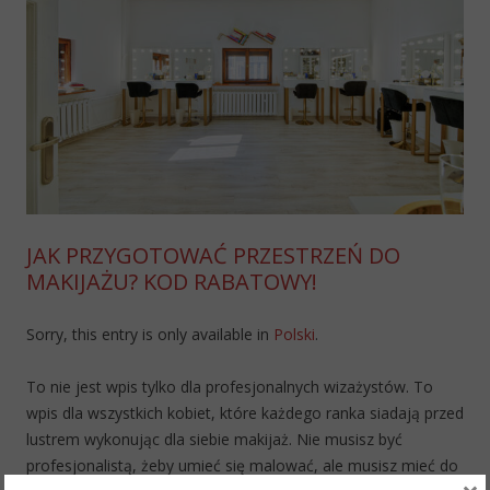
JAK PRZYGOTOWAĆ PRZESTRZEŃ DO
MAKIJAŻU? KOD RABATOWY!
Sorry, this entry is only available in
Polski
.
To nie jest wpis tylko dla profesjonalnych wizażystów. To
wpis dla wszystkich kobiet, które każdego ranka siadają przed
lustrem wykonując dla siebie makijaż. Nie musisz być
profesjonalistą, żeby umieć się malować, ale musisz mieć do