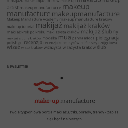
makeup
makijażu
make-up
kurs makijażu kraków
makeup
artist
makeupmanufactucre
manufacture
makeupmanufacture
makeup manufacture kraków
Makeup Manufacture Academy
makijaż
makijaż kraków
makeup tutorial
makijaż ślubny
makijaż krok po kroku
makijażysta kraków
mua
pielęgnacja
panna młoda
modelka
makijaż ślubny kraków
recenzja
polishgirl
recenzja kosmetyków
selfie
sesja zdjęciowa
wizaż
ślub
wizażysta kraków
wizażysta
wizaż kraków
NEWSLETTER
Twoja tygodniowa porcja makijażu, triki, porady, trendy - zapisz
się i bądź na bieżąco