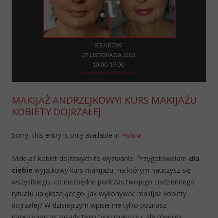
MAKIJAŻ ANDRZEJKOWY! KURS MAKIJAŻU
KOBIETY DOJRZAŁEJ
Sorry, this entry is only available in
Polski
.
Makijaż kobiet dojrzałych to wyzwanie. Przygotowałam
dla
ciebie
wyjątkowy kurs makijażu, na którym nauczysz się
wszystkiego, co niezbędne podczas twojego codziennego
rytuału upiększającego. Jak wykonywać makijaż kobiety
dojrzałej? W dzisiejszym wpisie nie tylko poznasz
najważniejsze zasady tego typu makijażu, ale również