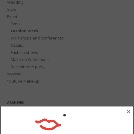
Wedding
Style
Event
Event
Fashion Week
Workshops and conferences
Oscary
Fashion shows
Make-up Workshops
Bachelorette party
Wywiad
Youtube Make-up
ARCHIVES
×
August 2026
July 2026
May 2026