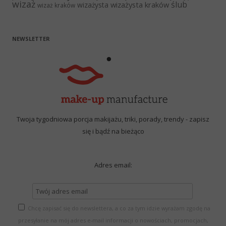
wizaż
ślub
wizażysta kraków
wizażysta
wizaż kraków
NEWSLETTER
Twoja tygodniowa porcja makijażu, triki, porady, trendy - zapisz
się i bądź na bieżąco
Adres email:
Chcę zapisać się do newslettera, a co za tym idzie wyrażam zgodę na
przesyłanie na mój adres e-mail informacji o nowościach, promocjach,