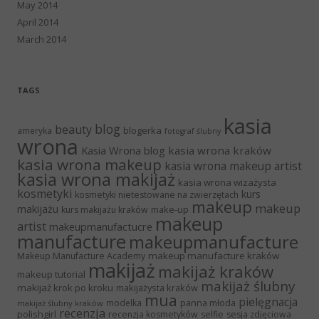
May 2014
April 2014
March 2014
TAGS
kasia
blog
beauty
blogerka
ameryka
fotograf ślubny
wrona
Kasia Wrona blog
kasia wrona kraków
kasia wrona makeup
kasia wrona makeup artist
kasia wrona makijaż
kasia wrona wizażysta
kosmetyki
kurs
kosmetyki nietestowane na zwierzętach
makeup
makeup
makijażu
make-up
kurs makijażu kraków
makeup
artist
makeupmanufactucre
manufacture
makeupmanufacture
makeup manufacture kraków
Makeup Manufacture Academy
makijaż
makijaż kraków
makeup tutorial
makijaż ślubny
makijaż krok po kroku
makijażysta kraków
mua
pielęgnacja
panna młoda
modelka
makijaż ślubny kraków
recenzja
polishgirl
recenzja kosmetyków
selfie
sesja zdjęciowa