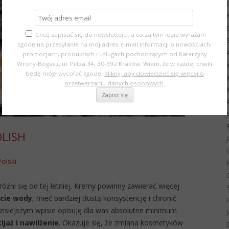
Chcę zapisać się do newslettera, a co za tym idzie wyrażam
zgodę na przesyłanie na mój adres e-mail informacji o nowościach,
promocjach, produktach i usługach pochodzących od Katarzyny
Wrony-Bogacz, ul. Piltza 34, 30-392 Kraków. Wiem, że w każdej chwili
będę mógł wycofać zgodę.
Kliknij, aby dowiedzieć się więcej o
przetwarzaniu danych osobowych.
OLISH
Polski
.
óżni się od tej letniej. Kremy powinny zawierać więcej
acie wody
, mieć bardziej tłustą konsystencję i chronić
zisiejszym wpisie opisuję dla was absolutne minimum
jaż i nawilżenie
. Okazuje się, że zmiana kosmetyków