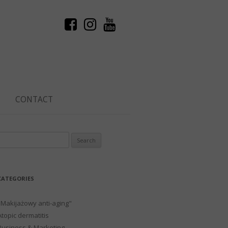
CONTACT
Search
or:
CATEGORIES
"Makijażowy anti-aging"
Atopic dermatitis
Business & Marketing