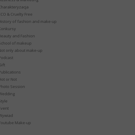
Charakteryzacja
ECO & Cruelty Free
History of fashion and make-up
Konkursy
Beauty and Fashion
School of makeup
Not only about make-up
Podcast
ift
Publications
Hot or Not
Photo Session
Wedding
Style
Event
Wywiad
Youtube Make-up