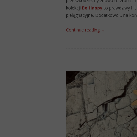
przeszkodzie, by znowu to zrobić. 
kolekcji
Be Happy
to prawdziwy hit
pielęgnacyjne.
Dodatkowo… na końc
Continue reading
→