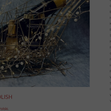
G
OLISH
Polski
.