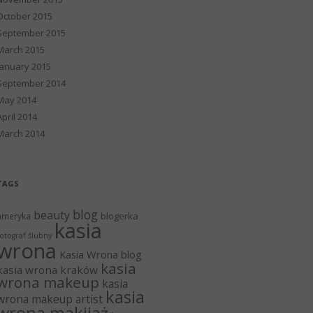
October 2015
September 2015
March 2015
January 2015
September 2014
May 2014
April 2014
March 2014
TAGS
blog
beauty
blogerka
ameryka
kasia
otograf ślubny
wrona
Kasia Wrona blog
kasia
kasia wrona kraków
wrona makeup
kasia
kasia
wrona makeup artist