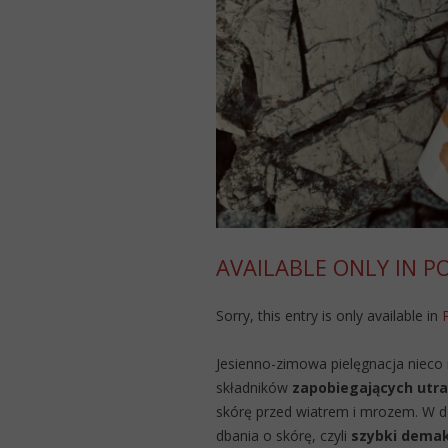
AVAILABLE ONLY IN P
Sorry, this entry is only available in
Jesienno-zimowa pielęgnacja nieco r
składników
zapobiegających utr
skórę przed wiatrem i mrozem. W d
dbania o skórę, czyli
szybki demaki