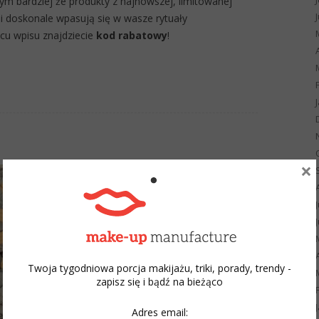
Tym bardziej że produkty z najnowszej, limitowanej
 i doskonale wpasują się w wasze rytuały
u wpisu znajdziecie
kod rabatowy
!
×
Twoja tygodniowa porcja makijażu, triki, porady, trendy -
zapisz się i bądź na bieżąco
Adres email: