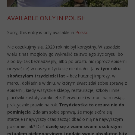
AVAILABLE ONLY IN POLISH
Sorry, this entry is only available in
Polski
.
Nie oszukujmy się, 2020 rok nie był korzystny. W zasadzie
wielu z nas mogłoby go wykreślić ze swojego życiorysu, bo
albo był tak beznadziejny, albo po prostu nic (oprócz epidemii
oczywiście) w naszym życiu się nie działo.
Ja
w tym roku
skończyłam trzydzieści lat
– bez hucznej imprezy, w
marcu, dokładnie w dniu, w którym świat zdał sobie sprawę z
epidemii, kiedy wszystkie sklepy, restauracje, szkoły i inne
placówki zostały zamknięte. Pierwotnie i w teorii na miesiąc,
praktycznie prawie na rok.
Trzydziestka to cezura nie do
pominięcia
. Zdałam sobie sprawę, że moja skóra się
starzeje i najwyższy czas zacząć dbać o nią na najwyższym
poziomie. Jak? Dziś
dzielę się z wami swoim osobistym
rytuałem pielęgnacyjnym i podaję swoje absolutne hity