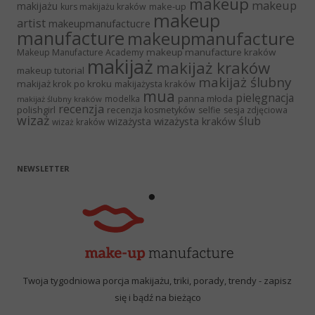
makeup
makeup
makijażu
make-up
kurs makijażu kraków
makeup
artist
makeupmanufactucre
manufacture
makeupmanufacture
makeup manufacture kraków
Makeup Manufacture Academy
makijaż
makijaż kraków
makeup tutorial
makijaż ślubny
makijaż krok po kroku
makijażysta kraków
mua
pielęgnacja
panna młoda
modelka
makijaż ślubny kraków
recenzja
polishgirl
recenzja kosmetyków
selfie
sesja zdjęciowa
wizaż
ślub
wizażysta kraków
wizażysta
wizaż kraków
NEWSLETTER
Twoja tygodniowa porcja makijażu, triki, porady, trendy - zapisz
się i bądź na bieżąco