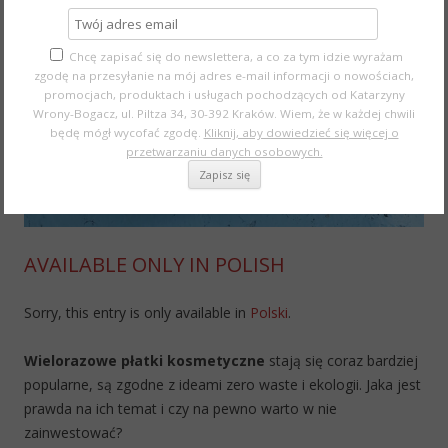
Chcę zapisać się do newslettera, a co za tym idzie wyrażam
zgodę na przesyłanie na mój adres e-mail informacji o nowościach,
promocjach, produktach i usługach pochodzących od Katarzyny
Wrony-Bogacz, ul. Piltza 34, 30-392 Kraków. Wiem, że w każdej chwili
będę mógł wycofać zgodę.
Kliknij, aby dowiedzieć się więcej o
przetwarzaniu danych osobowych.
AVAILABLE ONLY IN POLISH
Sorry, this entry is only available in
Polski
.
Wielorazowe płatki kosmetyczne
stają się coraz bardziej
popularne, są zgodne z ideami zero waste i ekologii. Jaka jest
prawda na ich temat i czy na pewno warto w nie
zainwestować?