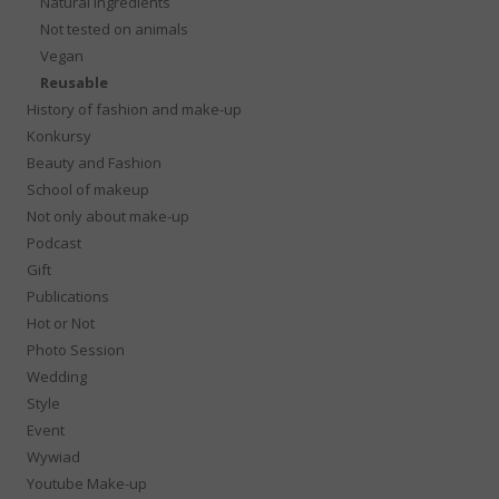
Natural ingredients
Not tested on animals
Vegan
Reusable
History of fashion and make-up
Konkursy
Beauty and Fashion
School of makeup
Not only about make-up
Podcast
Gift
Publications
Hot or Not
Photo Session
Wedding
Style
Event
Wywiad
Youtube Make-up