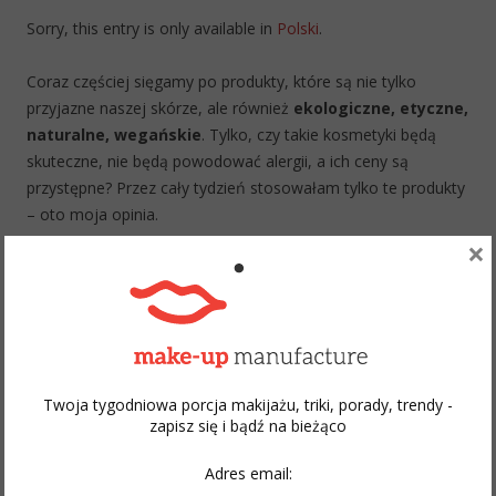
Sorry, this entry is only available in
Polski
.
Coraz częściej sięgamy po produkty, które są nie tylko
przyjazne naszej skórze, ale również
ekologiczne, etyczne,
naturalne, wegańskie
. Tylko, czy takie kosmetyki będą
skuteczne, nie będą powodować alergii, a ich ceny są
przystępne? Przez cały tydzień stosowałam tylko te produkty
– oto moja opinia.
×
Continue reading
→
Twoja tygodniowa porcja makijażu, triki, porady, trendy -
zapisz się i bądź na bieżąco
Adres email: