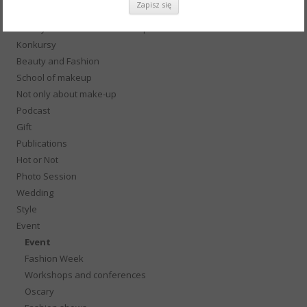
ECO & Cruelty Free
History of fashion and make-up
Konkursy
Beauty and Fashion
School of makeup
Not only about make-up
Podcast
Gift
Publications
Hot or Not
Photo Session
Wedding
Style
Event
Event
Fashion Week
Workshops and conferences
Oscary