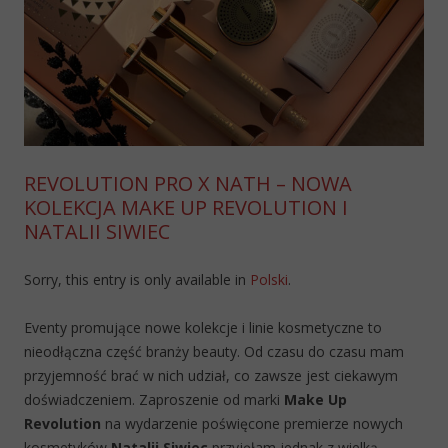
REVOLUTION PRO X NATH – NOWA
KOLEKCJA MAKE UP REVOLUTION I
NATALII SIWIEC
Sorry, this entry is only available in
Polski
.
Eventy promujące nowe kolekcje i linie kosmetyczne to
nieodłączna część branży beauty. Od czasu do czasu mam
przyjemność brać w nich udział, co zawsze jest ciekawym
doświadczeniem. Zaproszenie od marki
Make Up
Revolution
na wydarzenie poświęcone premierze nowych
kosmetyków
Natalii Siwiec
przyjęłam jednak z wielką