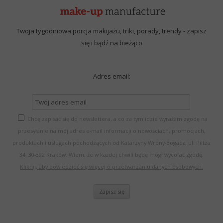
Twoja tygodniowa porcja makijażu, triki, porady, trendy - zapisz
się i bądź na bieżąco
Adres email:
Chcę zapisać się do newslettera, a co za tym idzie wyrażam zgodę na
przesyłanie na mój adres e-mail informacji o nowościach, promocjach,
produktach i usługach pochodzących od Katarzyny Wrony-Bogacz, ul. Piltza
34, 30-392 Kraków. Wiem, że w każdej chwili będę mógł wycofać zgodę.
Kliknij, aby dowiedzieć się więcej o przetwarzaniu danych osobowych.