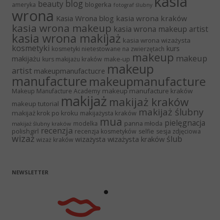
kasia
blog
beauty
blogerka
ameryka
fotograf ślubny
wrona
Kasia Wrona blog
kasia wrona kraków
kasia wrona makeup
kasia wrona makeup artist
kasia wrona makijaż
kasia wrona wizażysta
kosmetyki
kurs
kosmetyki nietestowane na zwierzętach
makeup
makeup
makijażu
make-up
kurs makijażu kraków
makeup
artist
makeupmanufactucre
manufacture
makeupmanufacture
makeup manufacture kraków
Makeup Manufacture Academy
makijaż
makijaż kraków
makeup tutorial
makijaż ślubny
makijaż krok po kroku
makijażysta kraków
mua
pielęgnacja
panna młoda
modelka
makijaż ślubny kraków
recenzja
polishgirl
recenzja kosmetyków
selfie
sesja zdjęciowa
wizaż
ślub
wizażysta kraków
wizażysta
wizaż kraków
NEWSLETTER