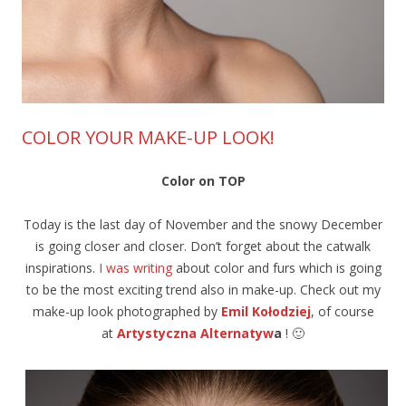
COLOR YOUR MAKE-UP LOOK!
Color on TOP
Today is the last day of November and the snowy December
is going closer and closer. Don’t forget about the catwalk
inspirations.
I was writing
about color and furs which is going
to be the most exciting trend also in make-up. Check out my
make-up look photographed by
Emil Kołodziej
, of course
at
Artystyczna Alternatyw
a
! 🙂