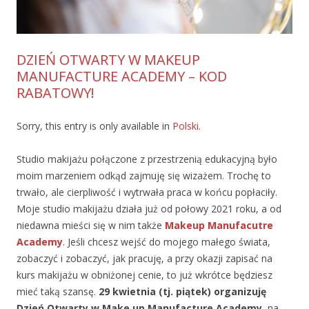
DZIEŃ OTWARTY W MAKEUP
MANUFACTURE ACADEMY – KOD
RABATOWY!
Sorry, this entry is only available in
Polski
.
Studio makijażu połączone z przestrzenią edukacyjną było
moim marzeniem odkąd zajmuję się wizażem. Trochę to
trwało, ale cierpliwość i wytrwała praca w końcu popłaciły.
Moje studio makijażu działa już od połowy 2021 roku, a od
niedawna mieści się w nim także
Makeup Manufacutre
Academy
. Jeśli chcesz wejść do mojego małego świata,
zobaczyć i zobaczyć, jak pracuję, a przy okazji zapisać na
kurs makijażu w obniżonej cenie, to już wkrótce będziesz
mieć taką szansę.
29 kwietnia (tj. piątek) organizuję
Dzień Otwarty w Make up Manufacture Academy
, na