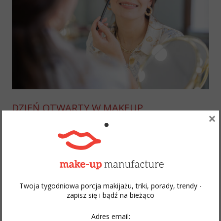
DZIEŃ OTWARTY W MAKEUP
×
MANUFACTURE ACADEMY – KOD
RABATOWY!
Sorry, this entry is only available in
Polski
.
Studio makijażu połączone z przestrzenią edukacyjną było
Twoja tygodniowa porcja makijażu, triki, porady, trendy -
moim marzeniem odkąd zajmuję się wizażem. Trochę to
zapisz się i bądź na bieżąco
trwało, ale cierpliwość i wytrwała praca w końcu popłaciły.
Moje studio makijażu działa już od połowy 2021 roku, a od
Adres email: