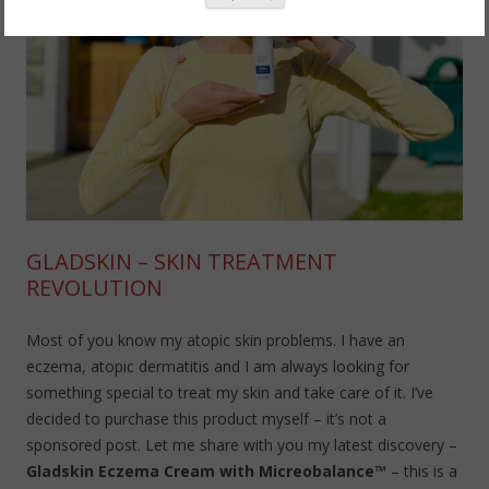
GLADSKIN – SKIN TREATMENT
REVOLUTION
Most of you know my atopic skin problems. I have an
eczema, atopic dermatitis and I am always looking for
something special to treat my skin and take care of it. I’ve
decided to purchase this product myself – it’s not a
sponsored post. Let me share with you my latest discovery –
Gladskin Eczema Cream with Micreobalance™
– this is a