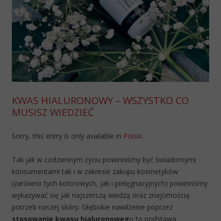
KWAS HIALURONOWY – WSZYSTKO CO
MUSISZ WIEDZIEĆ
Sorry, this entry is only available in
Polski
.
Tak jak w codziennym życiu powinniśmy być świadomymi
konsumentami tak i w zakresie zakupu kosmetyków
(zarówno tych kolorowych, jak i pielęgnacyjnych) powinniśmy
wykazywać się jak najszerszą wiedzą oraz znajomością
potrzeb naszej skóry. Głębokie nawilżenie poprzez
stosowanie kwasu hialuronoweg
o to podstawa