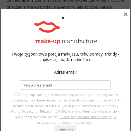
zaniedbania może mieć fatalne konsekwencje. W tej chorobie
znaczenie ma wszystko, nawet to w jaki sposób nałożę
×
krem, czy produkt odpowiednio się wchłania, czy nakładany
jest odpowiednio szybko po wyjściu spod prysznica. Detale w
pielęgnacji skóry to podstawa, podobnie jak
produkty
dobrej jakości, o dobrym składzie
. W tym wpisie
zdradzam kilka swoich ulubionych, które stosuję od wielu,
wielu lat.
Twoja tygodniowa porcja makijażu, triki, porady, trendy -
zapisz się i bądź na bieżąco
Continue reading
→
Adres email:
Chcę zapisać się do newslettera, a co za tym idzie wyrażam
zgodę na przesyłanie na mój adres e-mail informacji o nowościach,
promocjach, produktach i usługach pochodzących od Katarzyny
Wrony-Bogacz, ul. Piltza 34, 30-392 Kraków. Wiem, że w każdej chwili
będę mógł wycofać zgodę.
Kliknij, aby dowiedzieć się więcej o
przetwarzaniu danych osobowych.