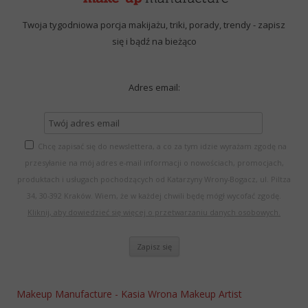
Twoja tygodniowa porcja makijażu, triki, porady, trendy - zapisz
się i bądź na bieżąco
Adres email:
Chcę zapisać się do newslettera, a co za tym idzie wyrażam zgodę na
przesyłanie na mój adres e-mail informacji o nowościach, promocjach,
produktach i usługach pochodzących od Katarzyny Wrony-Bogacz, ul. Piltza
34, 30-392 Kraków. Wiem, że w każdej chwili będę mógł wycofać zgodę.
Kliknij, aby dowiedzieć się więcej o przetwarzaniu danych osobowych.
Makeup Manufacture - Kasia Wrona Makeup Artist