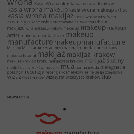
wrona
Kasia Wrona blog
kasia wrona kraków
kasia wrona makeup
kasia wrona makeup artist
kasia wrona makijaż
kasia wrona wizażysta
kosmetyki
kurs
kosmetyki nietestowane na zwierzętach
makeup
makeup
makijażu
make-up
kurs makijażu kraków
makeup
artist
makeupmanufactucre
manufacture
makeupmanufacture
makeup manufacture kraków
Makeup Manufacture Academy
makijaż
makijaż kraków
makeup tutorial
makijaż ślubny
makijaż krok po kroku
makijażysta kraków
mua
pielęgnacja
panna młoda
modelka
makijaż ślubny kraków
recenzja
polishgirl
recenzja kosmetyków
selfie
sesja zdjęciowa
wizaż
ślub
wizażysta kraków
wizażysta
wizaż kraków
NEWSLETTER