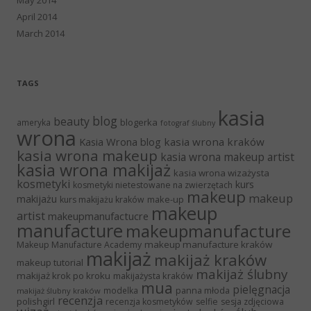
April 2014
March 2014
TAGS
kasia
blog
beauty
blogerka
ameryka
fotograf ślubny
wrona
Kasia Wrona blog
kasia wrona kraków
kasia wrona makeup
kasia wrona makeup artist
kasia wrona makijaż
kasia wrona wizażysta
kosmetyki
kurs
kosmetyki nietestowane na zwierzętach
makeup
makeup
makijażu
make-up
kurs makijażu kraków
makeup
artist
makeupmanufactucre
manufacture
makeupmanufacture
makeup manufacture kraków
Makeup Manufacture Academy
makijaż
makijaż kraków
makeup tutorial
makijaż ślubny
makijaż krok po kroku
makijażysta kraków
mua
pielęgnacja
panna młoda
modelka
makijaż ślubny kraków
recenzja
polishgirl
recenzja kosmetyków
selfie
sesja zdjęciowa