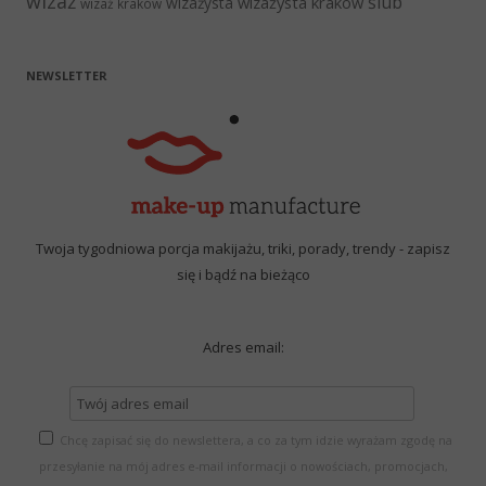
wizaż
ślub
wizażysta kraków
wizażysta
wizaż kraków
NEWSLETTER
Twoja tygodniowa porcja makijażu, triki, porady, trendy - zapisz
się i bądź na bieżąco
Adres email:
Chcę zapisać się do newslettera, a co za tym idzie wyrażam zgodę na
przesyłanie na mój adres e-mail informacji o nowościach, promocjach,