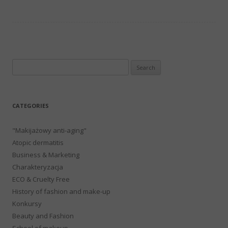
Search
for:
CATEGORIES
"Makijażowy anti-aging"
Atopic dermatitis
Business & Marketing
Charakteryzacja
ECO & Cruelty Free
History of fashion and make-up
Konkursy
Beauty and Fashion
School of makeup