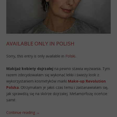
AVAILABLE ONLY IN POLISH
Sorry, this entry is only available in
Polski
.
Makijaż kobiety dojrzałej
na pewno stawia wyzwania. Tym
razem zdecydowałam się wykonać lekki i świeży look z
wykorzystaniem kosmetyków marki
Make-up Revolution
Polska
. Otrzymałam je jakiś czas temu i zastanawiałam się,
jak sprawdzą się na skórze dojrzałej. Metamorfozę oceńcie
sami!
Continue reading
→