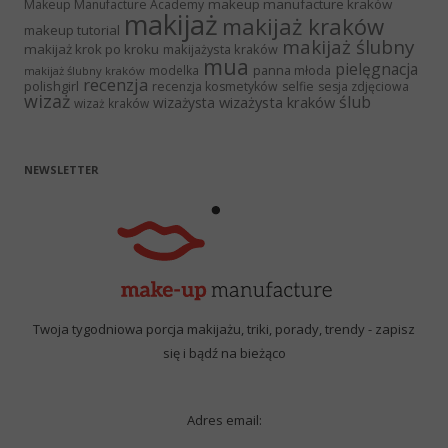
makeup manufacture kraków
Makeup Manufacture Academy
makijaż
makijaż kraków
makeup tutorial
makijaż ślubny
makijaż krok po kroku
makijażysta kraków
mua
pielęgnacja
panna młoda
modelka
makijaż ślubny kraków
recenzja
polishgirl
recenzja kosmetyków
selfie
sesja zdjęciowa
wizaż
ślub
wizażysta kraków
wizażysta
wizaż kraków
NEWSLETTER
Twoja tygodniowa porcja makijażu, triki, porady, trendy - zapisz
się i bądź na bieżąco
Adres email: