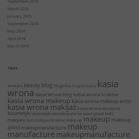
September 2015
March 2015
January 2015
September 2014
May 2014
April 2014
March 2014
TAGS
kasia
blog
beauty
blogerka
ameryka
fotograf ślubny
wrona
Kasia Wrona blog
kasia wrona kraków
kasia wrona makeup
kasia wrona makeup artist
kasia wrona makijaż
kasia wrona wizażysta
kosmetyki
kurs
kosmetyki nietestowane na zwierzętach
makeup
makeup
makijażu
make-up
kurs makijażu kraków
makeup
artist
makeupmanufactucre
manufacture
makeupmanufacture