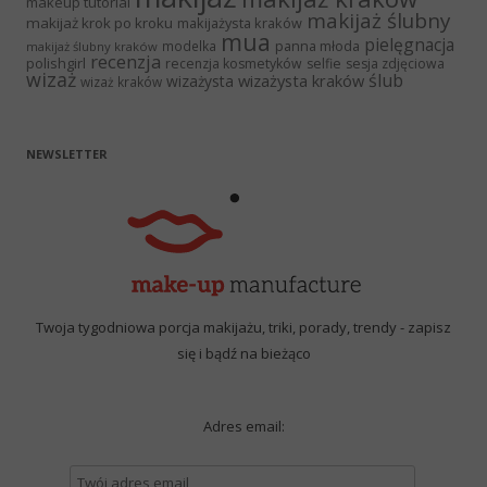
makeup tutorial
makijaż ślubny
makijaż krok po kroku
makijażysta kraków
mua
pielęgnacja
panna młoda
modelka
makijaż ślubny kraków
recenzja
polishgirl
recenzja kosmetyków
selfie
sesja zdjęciowa
wizaż
ślub
wizażysta kraków
wizażysta
wizaż kraków
NEWSLETTER
Twoja tygodniowa porcja makijażu, triki, porady, trendy - zapisz
się i bądź na bieżąco
Adres email: