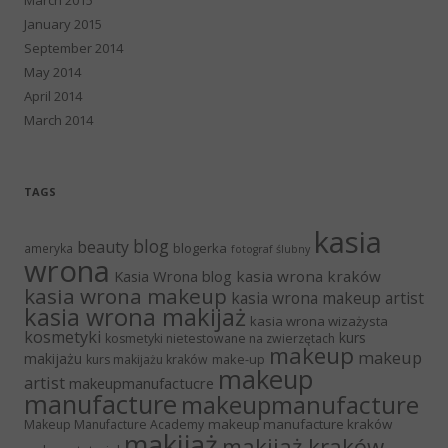
January 2015
September 2014
May 2014
April 2014
March 2014
TAGS
kasia
blog
beauty
blogerka
ameryka
fotograf ślubny
wrona
Kasia Wrona blog
kasia wrona kraków
kasia wrona makeup
kasia wrona makeup artist
kasia wrona makijaż
kasia wrona wizażysta
kosmetyki
kurs
kosmetyki nietestowane na zwierzętach
makeup
makeup
makijażu
make-up
kurs makijażu kraków
makeup
artist
makeupmanufactucre
manufacture
makeupmanufacture
makeup manufacture kraków
Makeup Manufacture Academy
makijaż
makijaż kraków