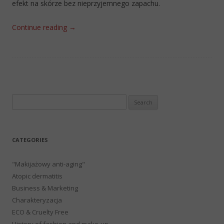
efekt na skórze bez nieprzyjemnego zapachu.
Continue reading
→
Search
for:
CATEGORIES
"Makijażowy anti-aging"
Atopic dermatitis
Business & Marketing
Charakteryzacja
ECO & Cruelty Free
History of fashion and make-up