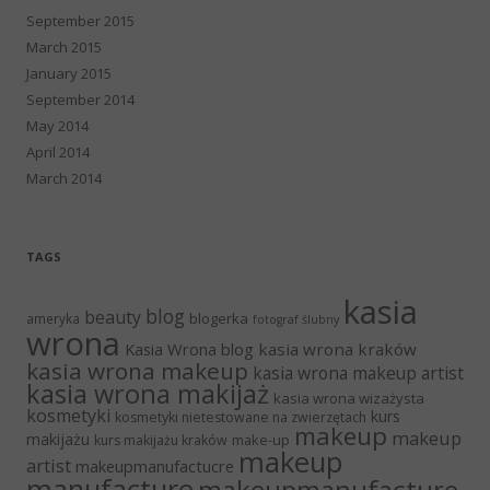
September 2015
March 2015
January 2015
September 2014
May 2014
April 2014
March 2014
TAGS
kasia
blog
beauty
blogerka
ameryka
fotograf ślubny
wrona
Kasia Wrona blog
kasia wrona kraków
kasia wrona makeup
kasia wrona makeup artist
kasia wrona makijaż
kasia wrona wizażysta
kosmetyki
kurs
kosmetyki nietestowane na zwierzętach
makeup
makeup
makijażu
make-up
kurs makijażu kraków
makeup
artist
makeupmanufactucre
manufacture
makeupmanufacture