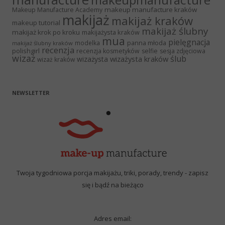
makeup manufacture kraków
Makeup Manufacture Academy
makijaż
makijaż kraków
makeup tutorial
makijaż ślubny
makijaż krok po kroku
makijażysta kraków
mua
pielęgnacja
panna młoda
modelka
makijaż ślubny kraków
recenzja
polishgirl
recenzja kosmetyków
selfie
sesja zdjęciowa
wizaż
ślub
wizażysta kraków
wizażysta
wizaż kraków
NEWSLETTER
Twoja tygodniowa porcja makijażu, triki, porady, trendy - zapisz
się i bądź na bieżąco
Adres email: