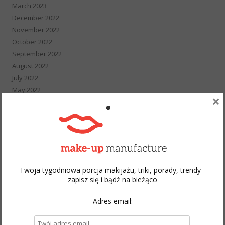
March 2023
December 2022
November 2022
October 2022
September 2022
August 2022
July 2022
May 2022
×
April 2022
March 2022
February 2022
January 2022
December 2021
November 2021
Twoja tygodniowa porcja makijażu, triki, porady, trendy -
October 2021
zapisz się i bądź na bieżąco
September 2021
August 2021
Adres email:
July 2021
June 2021