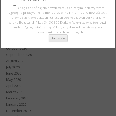
May 2021
Chcę zapisać się do newslettera, a co za tym idzie wyrażam
April 2021
zgodę na przesyłanie na mój adres e-mail informacji o nowościach,
March 2021
promocjach, produktach i usługach pochodzących od Katarzyny
Wrony-Bogacz, ul. Piltza 34, 30-392 Kraków. Wiem, że w każdej chwili
February 2021
będę mógł wycofać zgodę.
Kliknij, aby dowiedzieć się więcej o
January 2021
przetwarzaniu danych osobowych.
December 2020
November 2020
October 2020
September 2020
August 2020
July 2020
June 2020
May 2020
April 2020
March 2020
February 2020
January 2020
December 2019