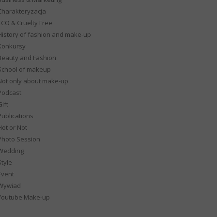
Charakteryzacja
ECO & Cruelty Free
History of fashion and make-up
Konkursy
Beauty and Fashion
School of makeup
Not only about make-up
Podcast
ift
Publications
Hot or Not
Photo Session
Wedding
Style
Event
Wywiad
Youtube Make-up