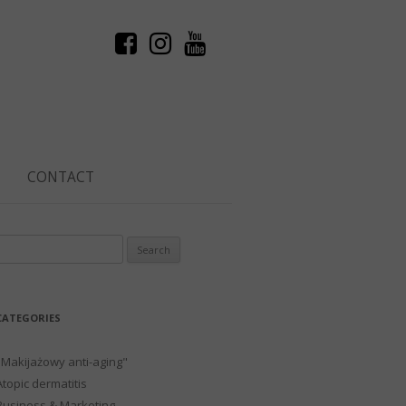
CONTACT
Search
or:
CATEGORIES
"Makijażowy anti-aging"
Atopic dermatitis
Business & Marketing