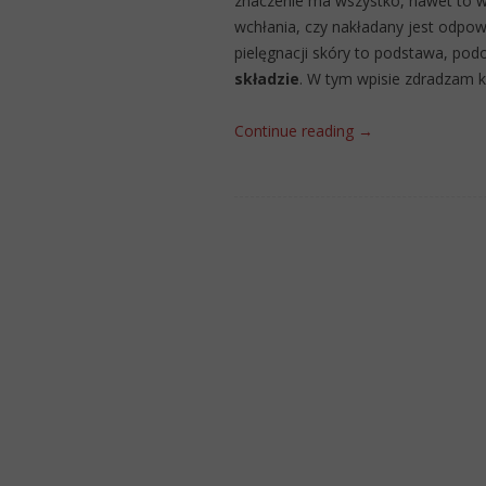
znaczenie ma wszystko, nawet to w
wchłania, czy nakładany jest odpow
pielęgnacji skóry to podstawa, pod
składzie
. W tym wpisie zdradzam ki
Continue reading
→