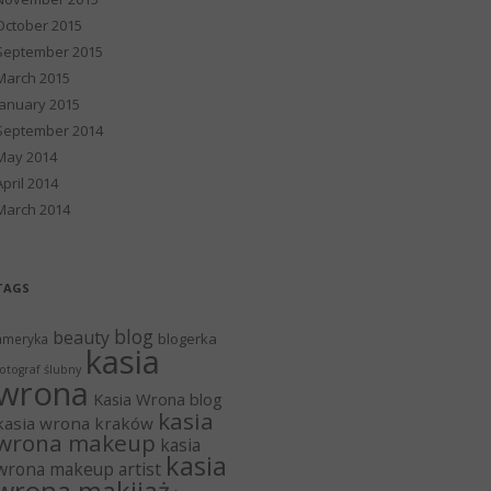
October 2015
September 2015
March 2015
January 2015
September 2014
May 2014
April 2014
March 2014
TAGS
blog
beauty
blogerka
ameryka
kasia
otograf ślubny
wrona
Kasia Wrona blog
kasia
kasia wrona kraków
wrona makeup
kasia
kasia
wrona makeup artist