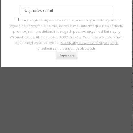
Chcę zapisać się do newslettera, a co za tym idzie wyrażam
zgodę na przesyłanie na mój adres e-mail informacji o nowościach,
promocjach, produktach i usługach pochodzących od Katarzyny
Wrony-Bogacz, ul. Piltza 34, 30-392 Kraków. Wiem, że w każdej chwili
będę mógł wycofać zgodę.
Kliknij, aby dowiedzieć się więcej o
przetwarzaniu danych osobowych.