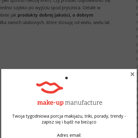
 jaki sposób nałożę krem, czy produkt odpowiednio się
iednio szybko po wyjściu spod prysznica. Detale w
obnie jak
produkty dobrej jakości, o dobrym
lka swoich ulubionych, które stosuję od wielu, wielu lat.
×
Twoja tygodniowa porcja makijażu, triki, porady, trendy -
zapisz się i bądź na bieżąco
Adres email: