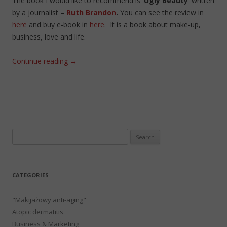
The book I would like to recommend is
‘Ugly Beauty’
written
by a journalist –
Ruth Brandon
.
You can see the review in
here
and buy e-book in
here
. It is a book about make-up,
business, love and life.
Continue reading
→
Search
for:
CATEGORIES
"Makijażowy anti-aging"
Atopic dermatitis
Business & Marketing