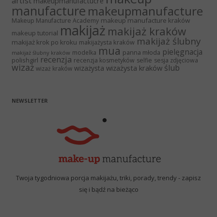
artist
makeupmanufactucre
manufacture
makeupmanufacture
makeup manufacture kraków
Makeup Manufacture Academy
makijaż
makijaż kraków
makeup tutorial
makijaż ślubny
makijaż krok po kroku
makijażysta kraków
mua
pielęgnacja
panna młoda
modelka
makijaż ślubny kraków
recenzja
polishgirl
recenzja kosmetyków
selfie
sesja zdjęciowa
wizaż
ślub
wizażysta kraków
wizażysta
wizaż kraków
NEWSLETTER
Twoja tygodniowa porcja makijażu, triki, porady, trendy - zapisz
się i bądź na bieżąco