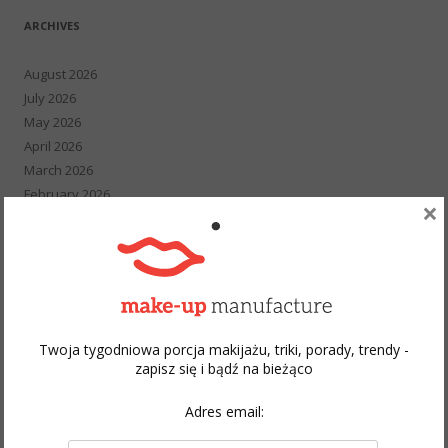
ARCHIVES
August 2026
July 2026
May 2026
April 2026
March 2026
February 2026
×
January 2026
December 2025
November 2025
October 2025
September 2025
August 2025
Twoja tygodniowa porcja makijażu, triki, porady, trendy -
February 2024
zapisz się i bądź na bieżąco
December 2023
November 2023
Adres email:
May 2023