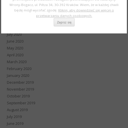
December 2020
Wrony-Bogacz, ul. Piltza 34, 30-392 Kraków. Wiem, że w każdej chwili
November 2020
będę mógł wycofać zgodę.
Kliknij, aby dowiedzieć się więcej o
October 2020
przetwarzaniu danych osobowych.
September 2020
August 2020
July 2020
June 2020
May 2020
April 2020
March 2020
February 2020
January 2020
December 2019
November 2019
October 2019
September 2019
August 2019
July 2019
June 2019