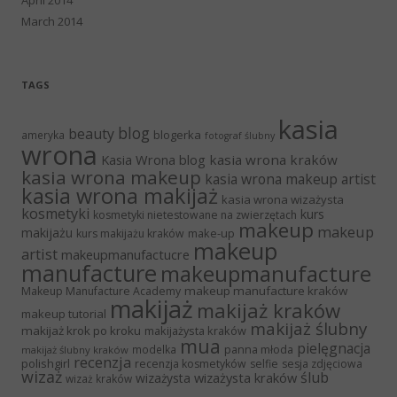
April 2014
March 2014
TAGS
kasia
blog
beauty
blogerka
ameryka
fotograf ślubny
wrona
Kasia Wrona blog
kasia wrona kraków
kasia wrona makeup
kasia wrona makeup artist
kasia wrona makijaż
kasia wrona wizażysta
kosmetyki
kurs
kosmetyki nietestowane na zwierzętach
makeup
makeup
makijażu
make-up
kurs makijażu kraków
makeup
artist
makeupmanufactucre
manufacture
makeupmanufacture
makeup manufacture kraków
Makeup Manufacture Academy
makijaż
makijaż kraków
makeup tutorial
makijaż ślubny
makijaż krok po kroku
makijażysta kraków
mua
pielęgnacja
panna młoda
modelka
makijaż ślubny kraków
recenzja
polishgirl
recenzja kosmetyków
selfie
sesja zdjęciowa
wizaż
ślub
wizażysta kraków
wizażysta
wizaż kraków