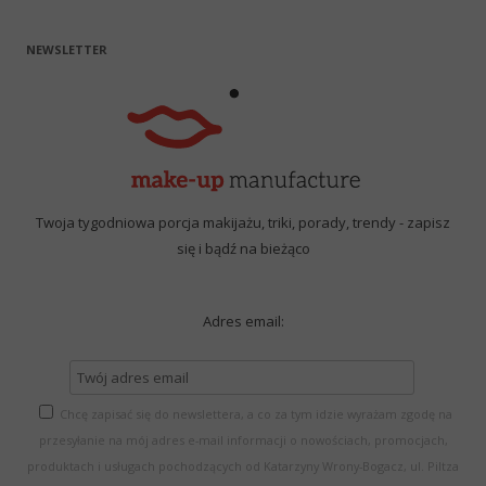
NEWSLETTER
Twoja tygodniowa porcja makijażu, triki, porady, trendy - zapisz
się i bądź na bieżąco
Adres email:
Chcę zapisać się do newslettera, a co za tym idzie wyrażam zgodę na
przesyłanie na mój adres e-mail informacji o nowościach, promocjach,
produktach i usługach pochodzących od Katarzyny Wrony-Bogacz, ul. Piltza