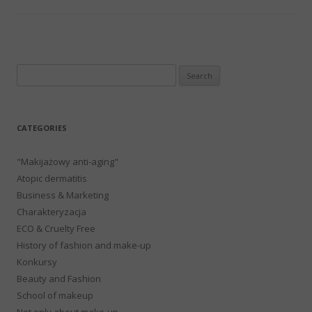
Search
for:
CATEGORIES
"Makijażowy anti-aging"
Atopic dermatitis
Business & Marketing
Charakteryzacja
ECO & Cruelty Free
History of fashion and make-up
Konkursy
Beauty and Fashion
School of makeup
Not only about make-up