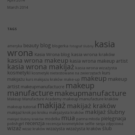
March 2014
TAGS
kasia
blog
beauty
blogerka
ameryka
fotograf ślubny
wrona
Kasia Wrona blog
kasia wrona kraków
kasia wrona makeup
kasia wrona makeup artist
kasia wrona makijaż
kasia wrona wizażysta
kosmetyki
kurs
kosmetyki nietestowane na zwierzętach
makeup
makeup
makijażu
make-up
kurs makijażu kraków
makeup
artist
makeupmanufactucre
manufacture
makeupmanufacture
makeup manufacture kraków
Makeup Manufacture Academy
makijaż
makijaż kraków
makeup tutorial
makijaż ślubny
makijaż krok po kroku
makijażysta kraków
mua
pielęgnacja
panna młoda
modelka
makijaż ślubny kraków
recenzja
polishgirl
recenzja kosmetyków
selfie
sesja zdjęciowa
wizaż
ślub
wizażysta kraków
wizażysta
wizaż kraków