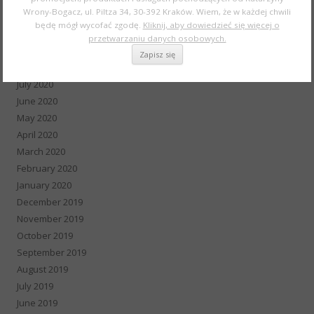
Wrony-Bogacz, ul. Piltza 34, 30-392 Kraków. Wiem, że w każdej chwili
November 2020
będę mógł wycofać zgodę.
Kliknij, aby dowiedzieć się więcej o
October 2020
przetwarzaniu danych osobowych.
September 2020
August 2020
July 2020
June 2020
May 2020
April 2020
March 2020
February 2020
January 2020
December 2019
November 2019
October 2019
September 2019
August 2019
July 2019
June 2019