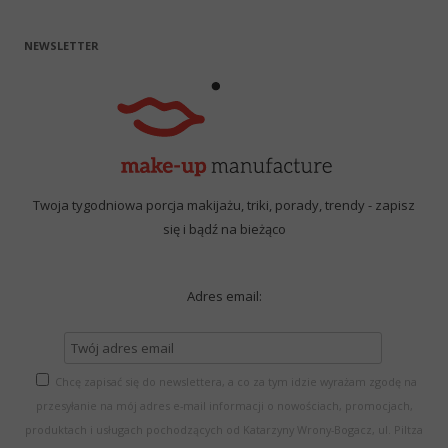
NEWSLETTER
Twoja tygodniowa porcja makijażu, triki, porady, trendy - zapisz
się i bądź na bieżąco
Adres email:
Chcę zapisać się do newslettera, a co za tym idzie wyrażam zgodę na
przesyłanie na mój adres e-mail informacji o nowościach, promocjach,
produktach i usługach pochodzących od Katarzyny Wrony-Bogacz, ul. Piltza