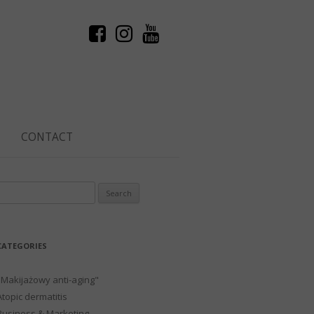
CONTACT
Search
or:
CATEGORIES
"Makijażowy anti-aging"
Atopic dermatitis
Business & Marketing