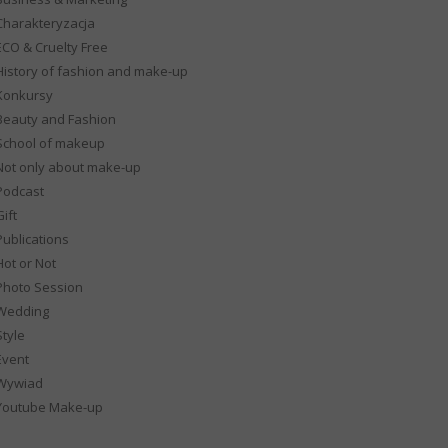
Charakteryzacja
ECO & Cruelty Free
History of fashion and make-up
Konkursy
Beauty and Fashion
School of makeup
Not only about make-up
Podcast
ift
Publications
Hot or Not
Photo Session
Wedding
Style
Event
Wywiad
Youtube Make-up