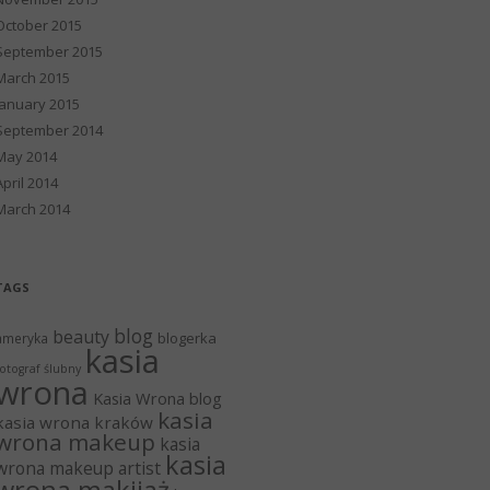
October 2015
September 2015
March 2015
January 2015
September 2014
May 2014
April 2014
March 2014
TAGS
blog
beauty
blogerka
ameryka
kasia
otograf ślubny
wrona
Kasia Wrona blog
kasia
kasia wrona kraków
wrona makeup
kasia
kasia
wrona makeup artist