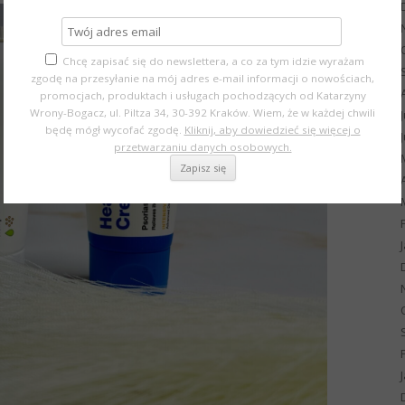
Chcę zapisać się do newslettera, a co za tym idzie wyrażam
zgodę na przesyłanie na mój adres e-mail informacji o nowościach,
promocjach, produktach i usługach pochodzących od Katarzyny
Wrony-Bogacz, ul. Piltza 34, 30-392 Kraków. Wiem, że w każdej chwili
będę mógł wycofać zgodę.
Kliknij, aby dowiedzieć się więcej o
przetwarzaniu danych osobowych.