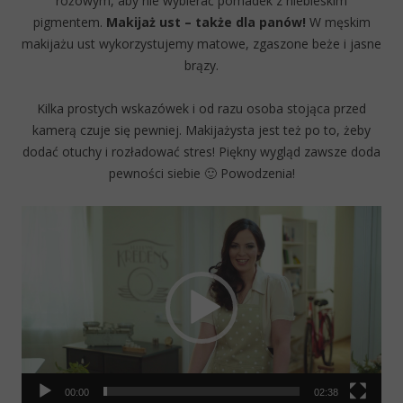
różowym, aby nie wybierać pomadek z niebieskim
pigmentem.
Makijaż ust – także dla panów!
W męskim
makijażu ust wykorzystujemy matowe, zgaszone beże i jasne
brązy.
Kilka prostych wskazówek i od razu osoba stojąca przed
kamerą czuje się pewniej. Makijażysta jest też po to, żeby
dodać otuchy i rozładować stres! Piękny wygląd zawsze doda
pewności siebie 🙂 Powodzenia!
Video
Player
00:00
02:38