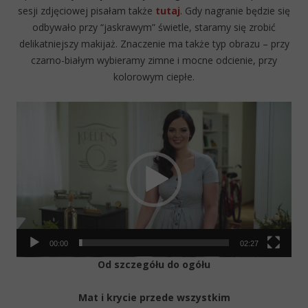
sesji zdjęciowej pisałam także
tutaj
. Gdy nagranie będzie się
odbywało przy “jaskrawym” świetle, staramy się zrobić
delikatniejszy makijaż. Znaczenie ma także typ obrazu – przy
czarno-białym wybieramy zimne i mocne odcienie, przy
kolorowym ciepłe.
Video
Player
00:00
02:27
Od szczegółu do ogółu
Mat i krycie przede wszystkim