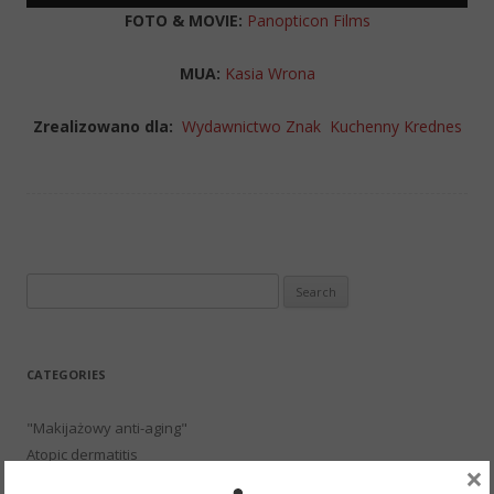
FOTO & MOVIE:
Panopticon Films
MUA:
Kasia Wrona
Zrealizowano dla:
Wydawnictwo Znak
Kuchenny Krednes
Search
for:
CATEGORIES
"Makijażowy anti-aging"
Atopic dermatitis
×
Business & Marketing