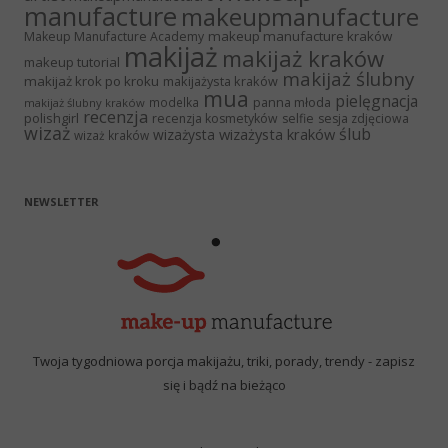
manufacture
makeupmanufacture
makeup manufacture kraków
Makeup Manufacture Academy
makijaż
makijaż kraków
makeup tutorial
makijaż ślubny
makijaż krok po kroku
makijażysta kraków
mua
pielęgnacja
panna młoda
modelka
makijaż ślubny kraków
recenzja
polishgirl
recenzja kosmetyków
selfie
sesja zdjęciowa
wizaż
ślub
wizażysta kraków
wizażysta
wizaż kraków
NEWSLETTER
Twoja tygodniowa porcja makijażu, triki, porady, trendy - zapisz
się i bądź na bieżąco