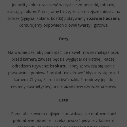
jednolity kolor oraz ukryć wszystkie zmarszczki, tatuaże,
rozstępy i blizny. Pamiętamy także, że ciemniejsze miejsca na
skórze (zgięcia, kolana, kostki) pokrywamy
rozświetlaczem
.
Konturujemy odpowiednio owal twarzy i gotowe!
Oczy
Najważniejsze, aby pamiętać, że nawet mocny makijaż oczu
przed kamerą zawsze będzie wyglądał delikatniej. Raczej
odradzam używanie
brokat
u, lepiej sprawdzą się cienie
prasowane, ponieważ brokat “niezdrowo” błyszczy się przed
kamerą. Chyba, że ma to być makijaż modowy (np. do
reklamy kosmetyków), a nie biznesowy czy wizerunkowy.
Usta
Przed obiektywem najlepiej sprawdzają się matowe bądź
półmatowe odcienie. Trzeba uważać jedynie z kolorem