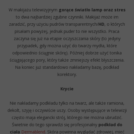
W makijażu telewizyjnym
gorące światło lamp oraz stres
to dwa najbardziej zgubne czynniki. Makijaż może im
zaradzić, przy użyciu pudrów transparentnych/
HD
, o których
pisałam powyżej, jednak puder to nie wszystko. Praca
zaczyna się już na etapie oczyszczania skóry (to jedyny
przypadek, gdy można użyć do twarzy mydła, które
odpowiednio ściągnie skórę). Później dobrze użyć tonika
ściągającego pory, który także zmniejszy efekt błyszczenia.
Na koniec już standardowo nakładamy bazę, podkład
korektory.
Krycie
Nie nakładamy podkładu tylko na twarz, ale także ramiona,
dekolt, szyję i oczywiście uszy. Osoby występujące w telewizji
często maja elegancki strój, którego nie można ubrudzić.
Świetnie do tego sprawdzi się profesjonalny
podkład do
ciała
Dermablend
. Skóra powinna wyglądać zdrowiej, mieć