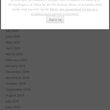
December 2020
Wrony-Bogacz, ul. Piltza 34, 30-392 Kraków. Wiem, że w każdej chwili
November 2020
będę mógł wycofać zgodę.
Kliknij, aby dowiedzieć się więcej o
October 2020
przetwarzaniu danych osobowych.
September 2020
August 2020
July 2020
June 2020
May 2020
April 2020
March 2020
February 2020
January 2020
December 2019
November 2019
October 2019
September 2019
August 2019
July 2019
June 2019