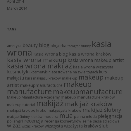
April 2014
March 2014
TAGS
kasia
blog
beauty
blogerka
ameryka
fotograf ślubny
wrona
Kasia Wrona blog
kasia wrona kraków
kasia wrona makeup
kasia wrona makeup artist
kasia wrona makijaż
kasia wrona wizażysta
kosmetyki
kurs
kosmetyki nietestowane na zwierzętach
makeup
makeup
makijażu
make-up
kurs makijażu kraków
makeup
artist
makeupmanufactucre
manufacture
makeupmanufacture
makeup manufacture kraków
Makeup Manufacture Academy
makijaż
makijaż kraków
makeup tutorial
makijaż ślubny
makijaż krok po kroku
makijażysta kraków
mua
pielęgnacja
panna młoda
modelka
makijaż ślubny kraków
recenzja
polishgirl
recenzja kosmetyków
selfie
sesja zdjęciowa
wizaż
ślub
wizażysta kraków
wizażysta
wizaż kraków