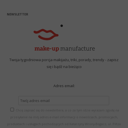
NEWSLETTER
Twoja tygodniowa porcja makijażu, triki, porady, trendy - zapisz
się i bądź na bieżąco
Adres email:
Chcę zapisać się do newslettera, a co za tym idzie wyrażam zgodę na
przesyłanie na mój adres e-mail informacji o nowościach, promocjach,
produktach i usługach pochodzących od Katarzyny Wrony-Bogacz, ul. Piltza