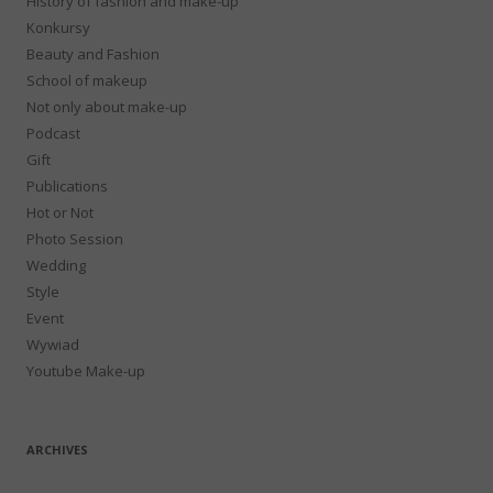
History of fashion and make-up
Konkursy
Beauty and Fashion
School of makeup
Not only about make-up
Podcast
Gift
Publications
Hot or Not
Photo Session
Wedding
Style
Event
Wywiad
Youtube Make-up
ARCHIVES