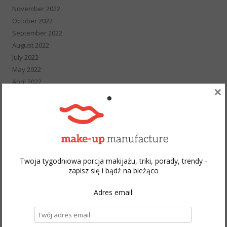
November 2022
October 2022
September 2022
August 2022
July 2022
May 2022
April 2022
×
March 2022
February 2022
January 2022
December 2021
November 2021
October 2021
Twoja tygodniowa porcja makijażu, triki, porady, trendy -
September 2021
zapisz się i bądź na bieżąco
August 2021
July 2021
Adres email:
June 2021
May 2021