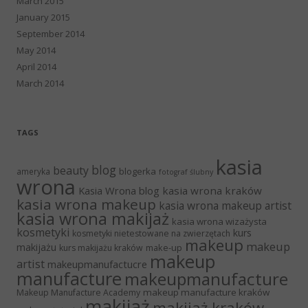
March 2015
January 2015
September 2014
May 2014
April 2014
March 2014
TAGS
kasia
blog
beauty
blogerka
ameryka
fotograf ślubny
wrona
Kasia Wrona blog
kasia wrona kraków
kasia wrona makeup
kasia wrona makeup artist
kasia wrona makijaż
kasia wrona wizażysta
kosmetyki
kurs
kosmetyki nietestowane na zwierzętach
makeup
makeup
makijażu
make-up
kurs makijażu kraków
makeup
artist
makeupmanufactucre
manufacture
makeupmanufacture
makeup manufacture kraków
Makeup Manufacture Academy
makijaż
makijaż kraków