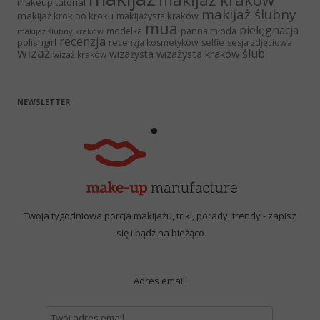
makeup tutorial
makijaż ślubny
makijaż krok po kroku
makijażysta kraków
mua
pielęgnacja
panna młoda
modelka
makijaż ślubny kraków
recenzja
polishgirl
recenzja kosmetyków
selfie
sesja zdjęciowa
wizaż
ślub
wizażysta kraków
wizażysta
wizaż kraków
NEWSLETTER
Twoja tygodniowa porcja makijażu, triki, porady, trendy - zapisz
się i bądź na bieżąco
Adres email: