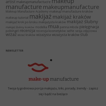
makeup
artist
makeupmanufactucre
manufacture
makeupmanufacture
makeup manufacture kraków
Makeup Manufacture Academy
makijaż
makijaż kraków
makeup tutorial
makijaż ślubny
makijaż krok po kroku
makijażysta kraków
mua
pielęgnacja
panna młoda
modelka
makijaż ślubny kraków
recenzja
polishgirl
recenzja kosmetyków
selfie
sesja zdjęciowa
wizaż
ślub
wizażysta kraków
wizażysta
wizaż kraków
NEWSLETTER
Twoja tygodniowa porcja makijażu, triki, porady, trendy - zapisz
się i bądź na bieżąco