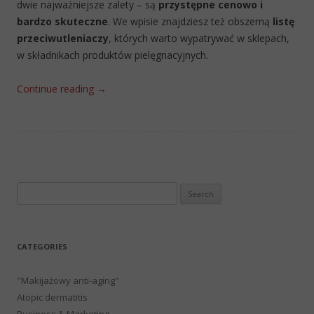
dwie najważniejsze zalety – są
przystępne cenowo i
bardzo skuteczne
. We wpisie znajdziesz też obszerną
listę
przeciwutleniaczy
, których warto wypatrywać w sklepach,
w składnikach produktów pielęgnacyjnych.
Continue reading
→
Search
for:
CATEGORIES
"Makijażowy anti-aging"
Atopic dermatitis
Business & Marketing