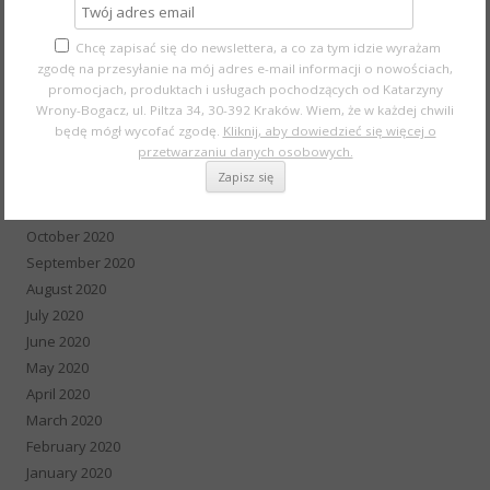
June 2021
Chcę zapisać się do newslettera, a co za tym idzie wyrażam
May 2021
zgodę na przesyłanie na mój adres e-mail informacji o nowościach,
April 2021
promocjach, produktach i usługach pochodzących od Katarzyny
March 2021
Wrony-Bogacz, ul. Piltza 34, 30-392 Kraków. Wiem, że w każdej chwili
February 2021
będę mógł wycofać zgodę.
Kliknij, aby dowiedzieć się więcej o
przetwarzaniu danych osobowych.
January 2021
December 2020
November 2020
October 2020
September 2020
August 2020
July 2020
June 2020
May 2020
April 2020
March 2020
February 2020
January 2020