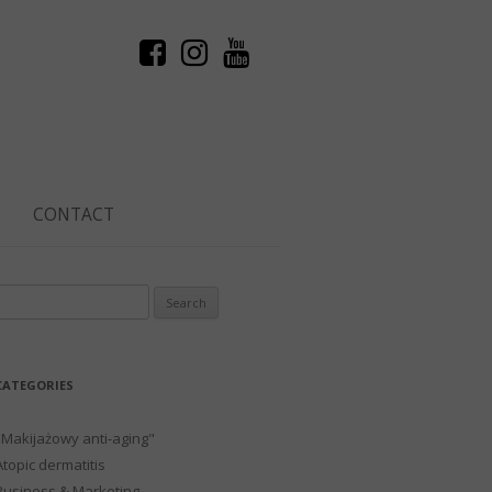
CONTACT
Search
or:
CATEGORIES
"Makijażowy anti-aging"
Atopic dermatitis
Business & Marketing