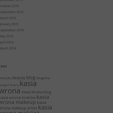
October 2015
September 2015
March 2015
January 2015
September 2014
May 2014
April 2014
March 2014
TAGS
blog
beauty
blogerka
ameryka
kasia
otograf ślubny
wrona
Kasia Wrona blog
kasia
kasia wrona kraków
wrona makeup
kasia
kasia
wrona makeup artist