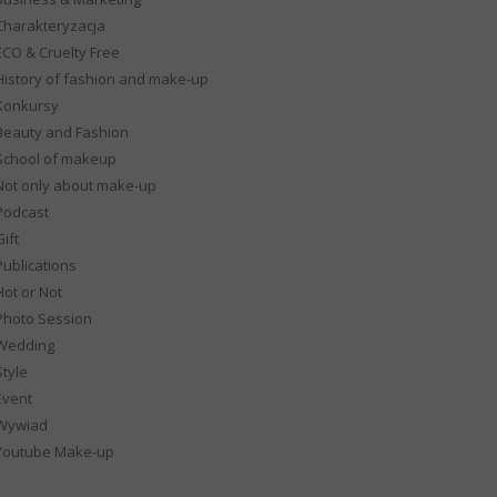
Charakteryzacja
ECO & Cruelty Free
History of fashion and make-up
Konkursy
Beauty and Fashion
School of makeup
Not only about make-up
Podcast
ift
Publications
Hot or Not
Photo Session
Wedding
Style
Event
Wywiad
Youtube Make-up