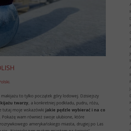
OLISH
Polski
.
makijażu to tylko początek góry lodowej. Dzisiejszy
kijażu twarzy
, a konkretniej podkładu, pudru, różu,
cie tutaj moje wskazówki
jakie pędzle wybierać i na co
 Pokażę wam również swoje ulubione, które
rozrywkowego amerykańskiego miasta, drugiej po Las
wa się „Największym małym miastem na świecie”.