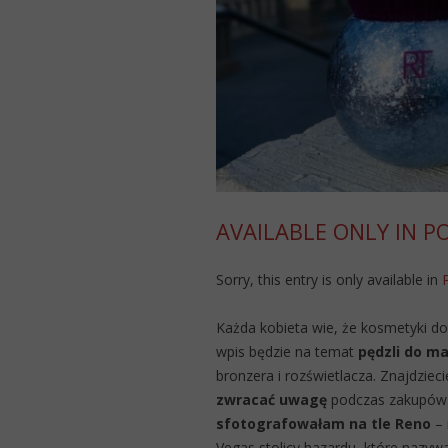
AVAILABLE ONLY IN P
Sorry, this entry is only available in
Każda kobieta wie, że kosmetyki do 
wpis będzie na temat
pędzli do ma
bronzera i rozświetlacza. Znajdzie
zwracać uwagę
podczas zakupów.
sfotografowałam na tle Reno
– 
Vegas stolicy hazardu, które nazy