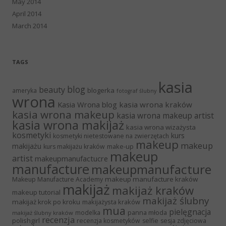
May 2014
April 2014
March 2014
TAGS
kasia
blog
beauty
blogerka
ameryka
fotograf ślubny
wrona
Kasia Wrona blog
kasia wrona kraków
kasia wrona makeup
kasia wrona makeup artist
kasia wrona makijaż
kasia wrona wizażysta
kosmetyki
kurs
kosmetyki nietestowane na zwierzętach
makeup
makeup
makijażu
make-up
kurs makijażu kraków
makeup
artist
makeupmanufactucre
manufacture
makeupmanufacture
makeup manufacture kraków
Makeup Manufacture Academy
makijaż
makijaż kraków
makeup tutorial
makijaż ślubny
makijaż krok po kroku
makijażysta kraków
mua
pielęgnacja
panna młoda
modelka
makijaż ślubny kraków
recenzja
polishgirl
recenzja kosmetyków
selfie
sesja zdjęciowa