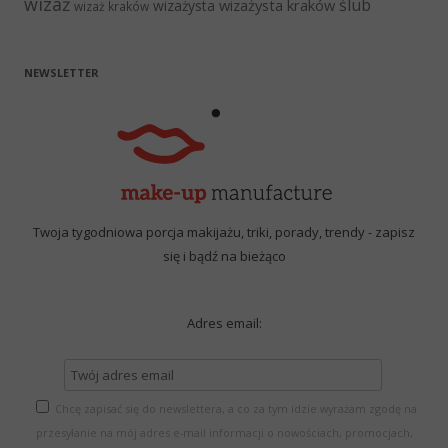
wizaż
ślub
wizażysta kraków
wizażysta
wizaż kraków
NEWSLETTER
Twoja tygodniowa porcja makijażu, triki, porady, trendy - zapisz
się i bądź na bieżąco
Adres email:
Chcę zapisać się do newslettera, a co za tym idzie wyrażam zgodę na
przesyłanie na mój adres e-mail informacji o nowościach, promocjach,