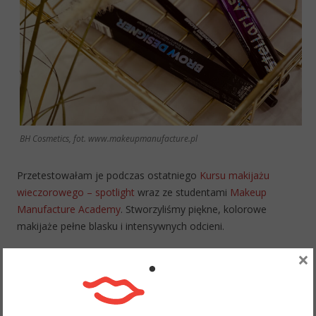
BH Cosmetics, fot. www.makeupmanufacture.pl
Przetestowałam je podczas ostatniego
Kursu makijażu
wieczorowego – spotlight
wraz ze studentami
Makeup
Manufacture Academy
. Stworzyliśmy piękne, kolorowe
makijaże pełne blasku i intensywnych odcieni.
×