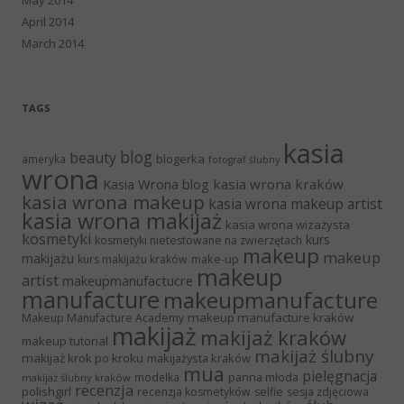
April 2014
March 2014
TAGS
kasia
blog
beauty
blogerka
ameryka
fotograf ślubny
wrona
Kasia Wrona blog
kasia wrona kraków
kasia wrona makeup
kasia wrona makeup artist
kasia wrona makijaż
kasia wrona wizażysta
kosmetyki
kurs
kosmetyki nietestowane na zwierzętach
makeup
makeup
makijażu
make-up
kurs makijażu kraków
makeup
artist
makeupmanufactucre
manufacture
makeupmanufacture
makeup manufacture kraków
Makeup Manufacture Academy
makijaż
makijaż kraków
makeup tutorial
makijaż ślubny
makijaż krok po kroku
makijażysta kraków
mua
pielęgnacja
panna młoda
modelka
makijaż ślubny kraków
recenzja
polishgirl
recenzja kosmetyków
selfie
sesja zdjęciowa