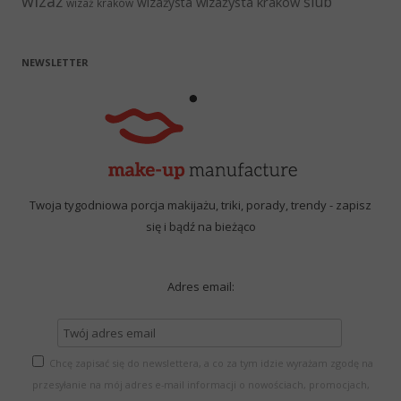
wizaż
ślub
wizażysta kraków
wizażysta
wizaż kraków
NEWSLETTER
Twoja tygodniowa porcja makijażu, triki, porady, trendy - zapisz
się i bądź na bieżąco
Adres email:
Chcę zapisać się do newslettera, a co za tym idzie wyrażam zgodę na
przesyłanie na mój adres e-mail informacji o nowościach, promocjach,