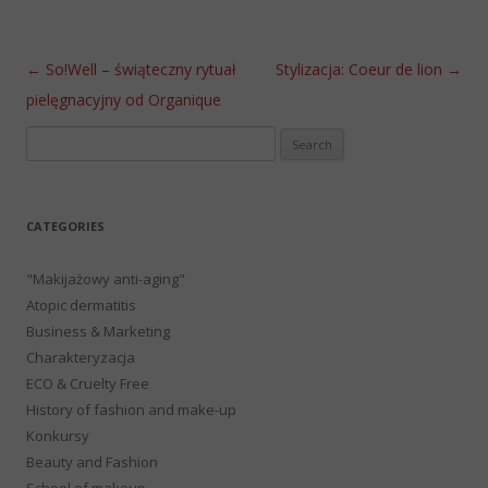
Post navigation
←
So!Well – świąteczny rytuał
Stylizacja: Coeur de lion
→
pielęgnacyjny od Organique
Search
for:
CATEGORIES
"Makijażowy anti-aging"
Atopic dermatitis
Business & Marketing
Charakteryzacja
ECO & Cruelty Free
History of fashion and make-up
Konkursy
Beauty and Fashion
School of makeup