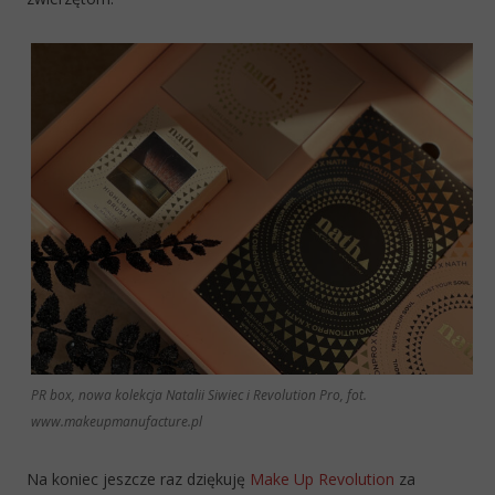
PR box, nowa kolekcja Natalii Siwiec i Revolution Pro, fot.
www.makeupmanufacture.pl
Na koniec jeszcze raz dziękuję
Make Up Revolution
za