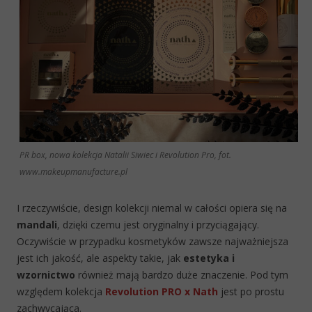
PR box, nowa kolekcja Natalii Siwiec i Revolution Pro, fot.
www.makeupmanufacture.pl
I rzeczywiście, design kolekcji niemal w całości opiera się na
mandali
, dzięki czemu jest oryginalny i przyciągający.
Oczywiście w przypadku kosmetyków zawsze najważniejsza
jest ich jakość, ale aspekty takie, jak
estetyka i
wzornictwo
również mają bardzo duże znaczenie. Pod tym
względem kolekcja
Revolution PRO x Nath
jest po prostu
zachwycająca.