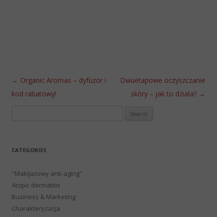
Post navigation
←
Organic Aromas – dyfuzor i
Dwuetapowe oczyszczanie
kod rabatowy!
skóry – jak to działa?
→
Search
for:
CATEGORIES
"Makijażowy anti-aging"
Atopic dermatitis
Business & Marketing
Charakteryzacja