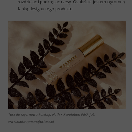
rozdzielać i podkręcać rzęsy.
Osobiście jestem ogromną
fanką designu tego produktu.
Tusz do rzęs, nowa kolekcja Nath x Revolution PRO, fot.
www.makeupmanufacture.pl