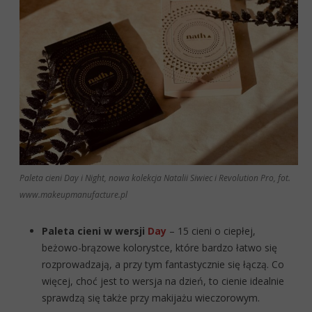
Paleta cieni Day i Night, nowa kolekcja Natalii Siwiec i Revolution Pro, fot.
www.makeupmanufacture.pl
Paleta cieni w wersji
Day
– 15 cieni o ciepłej,
beżowo-brązowe kolorystce, które bardzo łatwo się
rozprowadzają, a przy tym fantastycznie się łączą. Co
więcej, choć jest to wersja na dzień, to cienie idealnie
sprawdzą się także przy makijażu wieczorowym.