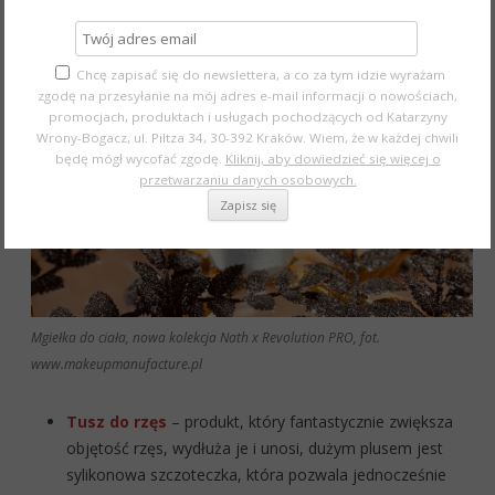
Chcę zapisać się do newslettera, a co za tym idzie wyrażam
zgodę na przesyłanie na mój adres e-mail informacji o nowościach,
promocjach, produktach i usługach pochodzących od Katarzyny
Wrony-Bogacz, ul. Piltza 34, 30-392 Kraków. Wiem, że w każdej chwili
będę mógł wycofać zgodę.
Kliknij, aby dowiedzieć się więcej o
przetwarzaniu danych osobowych.
Mgiełka do ciała, nowa kolekcja Nath x Revolution PRO, fot.
www.makeupmanufacture.pl
Tusz do rzęs
– produkt, który fantastycznie zwiększa
objętość rzęs, wydłuża je i unosi, dużym plusem jest
sylikonowa szczoteczka, która pozwala jednocześnie