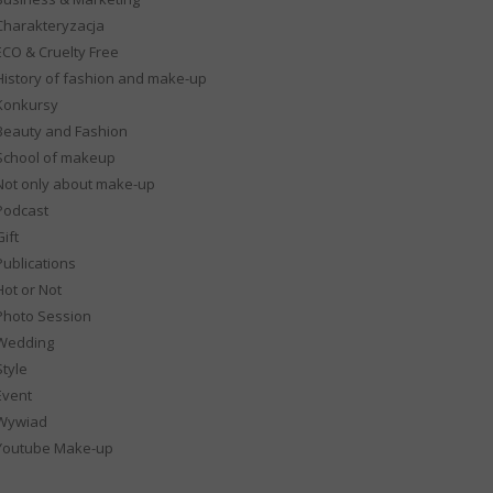
Charakteryzacja
ECO & Cruelty Free
History of fashion and make-up
Konkursy
Beauty and Fashion
School of makeup
Not only about make-up
Podcast
ift
Publications
Hot or Not
Photo Session
Wedding
Style
Event
Wywiad
Youtube Make-up