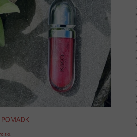
G
 POMADKI
Polski
.