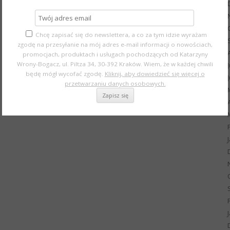
Chcę zapisać się do newslettera, a co za tym idzie wyrażam
zgodę na przesyłanie na mój adres e-mail informacji o nowościach,
promocjach, produktach i usługach pochodzących od Katarzyny
Wrony-Bogacz, ul. Piltza 34, 30-392 Kraków. Wiem, że w każdej chwili
będę mógł wycofać zgodę.
Kliknij, aby dowiedzieć się więcej o
przetwarzaniu danych osobowych.