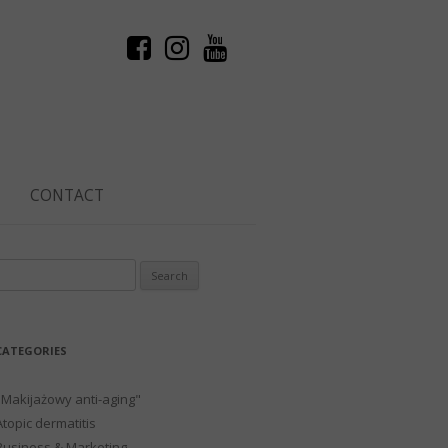
CONTACT
Search
or:
CATEGORIES
"Makijażowy anti-aging"
Atopic dermatitis
Business & Marketing