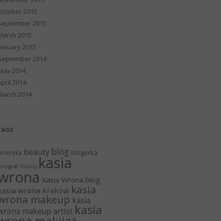
October 2015
September 2015
March 2015
January 2015
September 2014
May 2014
April 2014
March 2014
TAGS
blog
beauty
blogerka
ameryka
kasia
otograf ślubny
wrona
Kasia Wrona blog
kasia
kasia wrona kraków
wrona makeup
kasia
kasia
wrona makeup artist