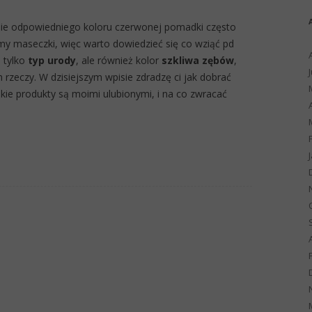
nie odpowiedniego koloru czerwonej pomadki często
my maseczki, więc warto dowiedzieć się co wziąć pd
 tylko
typ urody
, ale również kolor
szkliwa zębów
,
h rzeczy. W dzisiejszym wpisie zdradzę ci jak dobrać
akie produkty są moimi ulubionymi, i na co zwracać