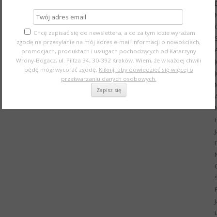
Chcę zapisać się do newslettera, a co za tym idzie wyrażam
zgodę na przesyłanie na mój adres e-mail informacji o nowościach,
promocjach, produktach i usługach pochodzących od Katarzyny
Wrony-Bogacz, ul. Piltza 34, 30-392 Kraków. Wiem, że w każdej chwili
będę mógł wycofać zgodę.
Kliknij, aby dowiedzieć się więcej o
przetwarzaniu danych osobowych.