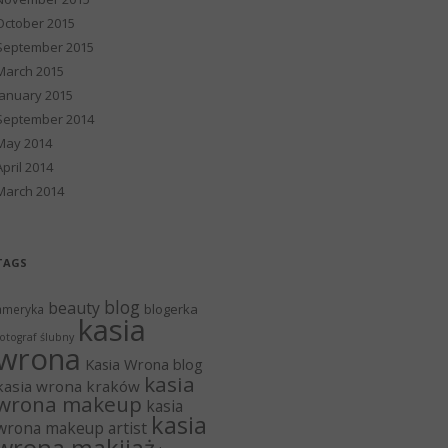
October 2015
September 2015
March 2015
January 2015
September 2014
May 2014
April 2014
March 2014
TAGS
blog
beauty
blogerka
ameryka
kasia
otograf ślubny
wrona
Kasia Wrona blog
kasia
kasia wrona kraków
wrona makeup
kasia
kasia
wrona makeup artist