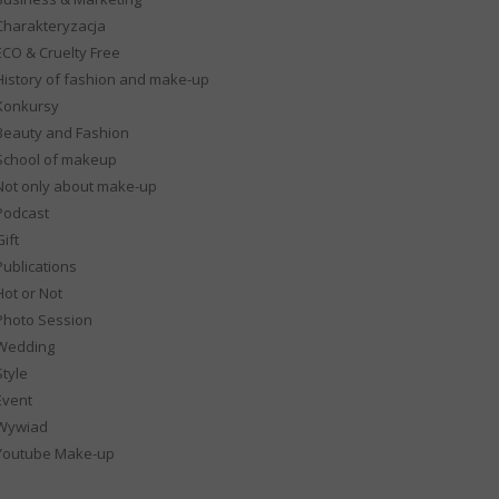
Charakteryzacja
ECO & Cruelty Free
History of fashion and make-up
Konkursy
Beauty and Fashion
School of makeup
Not only about make-up
Podcast
ift
Publications
Hot or Not
Photo Session
Wedding
Style
Event
Wywiad
Youtube Make-up