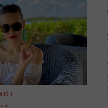
G
OLISH
Polski
.