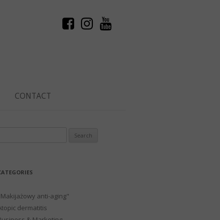
CONTACT
Search
or:
CATEGORIES
"Makijażowy anti-aging"
Atopic dermatitis
Business & Marketing