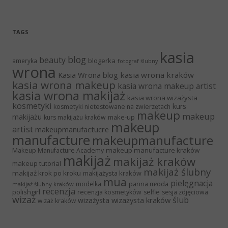
TAGS
kasia
blog
beauty
blogerka
ameryka
fotograf ślubny
wrona
Kasia Wrona blog
kasia wrona kraków
kasia wrona makeup
kasia wrona makeup artist
kasia wrona makijaż
kasia wrona wizażysta
kosmetyki
kurs
kosmetyki nietestowane na zwierzętach
makeup
makeup
makijażu
make-up
kurs makijażu kraków
makeup
artist
makeupmanufactucre
manufacture
makeupmanufacture
makeup manufacture kraków
Makeup Manufacture Academy
makijaż
makijaż kraków
makeup tutorial
makijaż ślubny
makijaż krok po kroku
makijażysta kraków
mua
pielęgnacja
panna młoda
modelka
makijaż ślubny kraków
recenzja
polishgirl
recenzja kosmetyków
selfie
sesja zdjęciowa
wizaż
ślub
wizażysta kraków
wizażysta
wizaż kraków