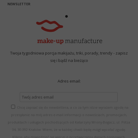
NEWSLETTER
Twoja tygodniowa porcja makijażu, triki, porady, trendy - zapisz
się i bądź na bieżąco
Adres email:
Chcę zapisać się do newslettera, a co za tym idzie wyrażam zgodę na
przesyłanie na mój adres e-mail informacji o nowościach, promocjach,
produktach i usługach pochodzących od Katarzyny Wrony-Bogacz, ul. Piltza
34, 30-392 Kraków. Wiem, że w każdej chwili będę mógł wycofać zgodę.
Kliknij, aby dowiedzieć się więcej o przetwarzaniu danych osobowych.