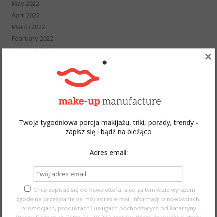
May 2022
April 2022
March 2022
February 2022
January 2022
×
December 2021
November 2021
October 2021
September 2021
August 2021
July 2021
Twoja tygodniowa porcja makijażu, triki, porady, trendy -
zapisz się i bądź na bieżąco
June 2021
May 2021
Adres email:
April 2021
March 2021
February 2021
January 2021
Chcę zapisać się do newslettera, a co za tym idzie wyrażam
zgodę na przesyłanie na mój adres e-mail informacji o nowościach,
December 2020
promocjach, produktach i usługach pochodzących od Katarzyny
November 2020