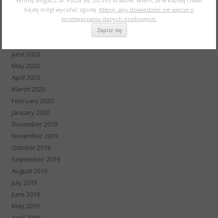
Wrony-Bogacz, ul. Piltza 34, 30-392 Kraków. Wiem, że w każdej chwili
October 2020
będę mógł wycofać zgodę.
Kliknij, aby dowiedzieć się więcej o
September 2020
przetwarzaniu danych osobowych.
August 2020
July 2020
June 2020
May 2020
April 2020
March 2020
February 2020
January 2020
December 2019
November 2019
October 2019
September 2019
August 2019
July 2019
June 2019
May 2019
April 2019