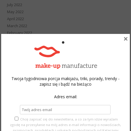
July 2022
May 2022
April 2022
March 2022
February 2022
×
January 2022
December 2021
November 2021
October 2021
September 2021
August 2021
Twoja tygodniowa porcja makijażu, triki, porady, trendy -
July 2021
zapisz się i bądź na bieżąco
June 2021
May 2021
Adres email:
April 2021
March 2021
February 2021
Chcę zapisać się do newslettera, a co za tym idzie wyrażam
January 2021
zgodę na przesyłanie na mój adres e-mail informacji o nowościach,
promocjach, produktach i usługach pochodzących od Katarzyny
December 2020