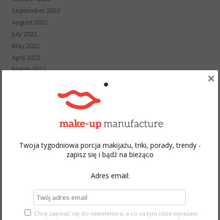
September 2022
August 2022
July 2022
May 2022
April 2022
March 2022
×
February 2022
January 2022
December 2021
November 2021
October 2021
September 2021
Twoja tygodniowa porcja makijażu, triki, porady, trendy -
August 2021
zapisz się i bądź na bieżąco
July 2021
Adres email:
June 2021
May 2021
April 2021
March 2021
Chcę zapisać się do newslettera, a co za tym idzie wyrażam