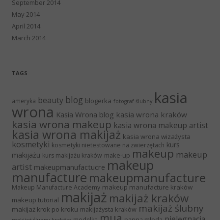
September 2014
May 2014
April 2014
March 2014
TAGS
kasia
blog
beauty
blogerka
ameryka
fotograf ślubny
wrona
Kasia Wrona blog
kasia wrona kraków
kasia wrona makeup
kasia wrona makeup artist
kasia wrona makijaż
kasia wrona wizażysta
kosmetyki
kurs
kosmetyki nietestowane na zwierzętach
makeup
makeup
makijażu
make-up
kurs makijażu kraków
makeup
artist
makeupmanufactucre
manufacture
makeupmanufacture
makeup manufacture kraków
Makeup Manufacture Academy
makijaż
makijaż kraków
makeup tutorial
makijaż ślubny
makijaż krok po kroku
makijażysta kraków
mua
pielęgnacja
panna młoda
modelka
makijaż ślubny kraków