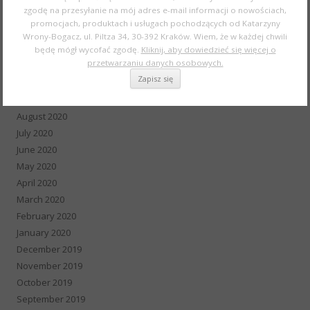
zgodę na przesyłanie na mój adres e-mail informacji o nowościach,
February 2021
promocjach, produktach i usługach pochodzących od Katarzyny
January 2021
Wrony-Bogacz, ul. Piltza 34, 30-392 Kraków. Wiem, że w każdej chwili
December 2020
będę mógł wycofać zgodę.
Kliknij, aby dowiedzieć się więcej o
przetwarzaniu danych osobowych.
November 2020
October 2020
September 2020
August 2020
July 2020
June 2020
May 2020
April 2020
March 2020
February 2020
January 2020
December 2019
November 2019
October 2019
September 2019