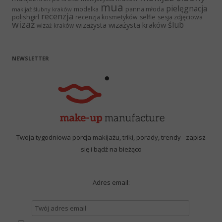
mua
pielęgnacja
panna młoda
modelka
makijaż ślubny kraków
recenzja
polishgirl
recenzja kosmetyków
selfie
sesja zdjęciowa
wizaż
ślub
wizażysta kraków
wizażysta
wizaż kraków
NEWSLETTER
Twoja tygodniowa porcja makijażu, triki, porady, trendy - zapisz
się i bądź na bieżąco
Adres email: