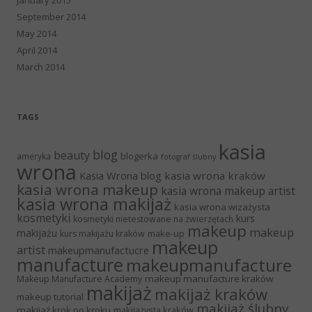
September 2014
May 2014
April 2014
March 2014
TAGS
kasia
blog
beauty
blogerka
ameryka
fotograf ślubny
wrona
Kasia Wrona blog
kasia wrona kraków
kasia wrona makeup
kasia wrona makeup artist
kasia wrona makijaż
kasia wrona wizażysta
kosmetyki
kurs
kosmetyki nietestowane na zwierzętach
makeup
makeup
makijażu
make-up
kurs makijażu kraków
makeup
artist
makeupmanufactucre
manufacture
makeupmanufacture
makeup manufacture kraków
Makeup Manufacture Academy
makijaż
makijaż kraków
makeup tutorial
makijaż ślubny
makijaż krok po kroku
makijażysta kraków