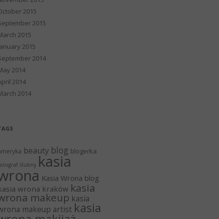
October 2015
September 2015
March 2015
January 2015
September 2014
May 2014
April 2014
March 2014
TAGS
blog
beauty
blogerka
ameryka
kasia
otograf ślubny
wrona
Kasia Wrona blog
kasia
kasia wrona kraków
wrona makeup
kasia
kasia
wrona makeup artist