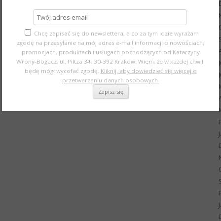
Chcę zapisać się do newslettera, a co za tym idzie wyrażam
zgodę na przesyłanie na mój adres e-mail informacji o nowościach,
promocjach, produktach i usługach pochodzących od Katarzyny
Wrony-Bogacz, ul. Piltza 34, 30-392 Kraków. Wiem, że w każdej chwili
będę mógł wycofać zgodę.
Kliknij, aby dowiedzieć się więcej o
przetwarzaniu danych osobowych.