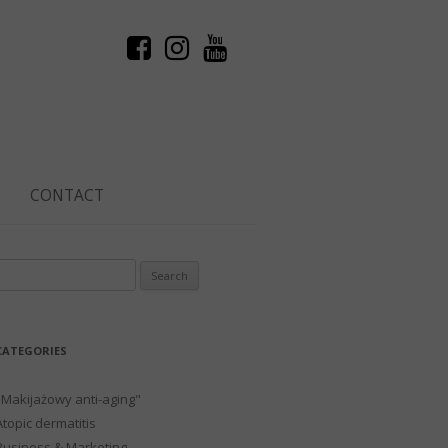
CONTACT
Search
or:
CATEGORIES
"Makijażowy anti-aging"
Atopic dermatitis
Business & Marketing