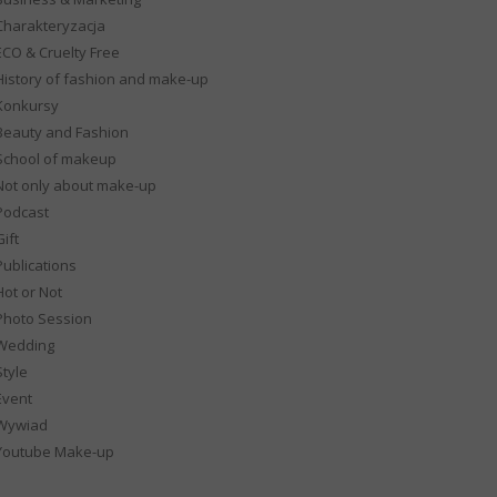
Charakteryzacja
ECO & Cruelty Free
History of fashion and make-up
Konkursy
Beauty and Fashion
School of makeup
Not only about make-up
Podcast
ift
Publications
Hot or Not
Photo Session
Wedding
Style
Event
Wywiad
Youtube Make-up