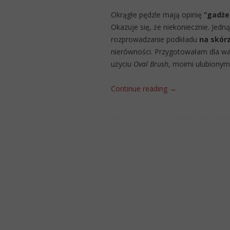
Okrągłe pędzle mają opinię
“gadże
Okazuje się, że niekoniecznie. Jedną
rozprowadzanie podkładu
na skór
nierówności. Przygotowałam dla wa
użyciu
Oval Brush
, moimi ulubionym
Continue reading
→