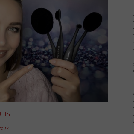
G
OLISH
Polski
.