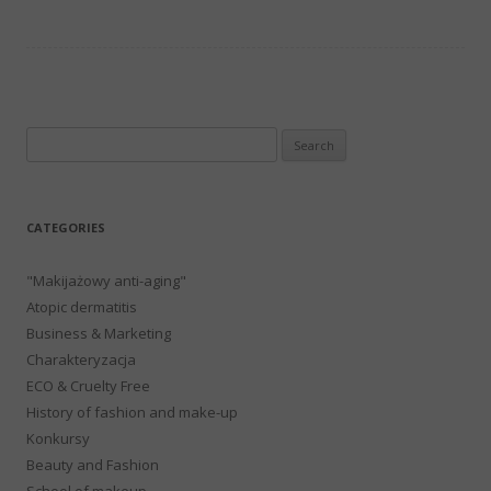
Search
for:
CATEGORIES
"Makijażowy anti-aging"
Atopic dermatitis
Business & Marketing
Charakteryzacja
ECO & Cruelty Free
History of fashion and make-up
Konkursy
Beauty and Fashion
School of makeup