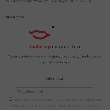
wizaż
ślub
wizażysta kraków
wizażysta
wizaż kraków
NEWSLETTER
Twoja tygodniowa porcja makijażu, triki, porady, trendy - zapisz
się i bądź na bieżąco
Adres email:
Chcę zapisać się do newslettera, a co za tym idzie wyrażam zgodę na
przesyłanie na mój adres e-mail informacji o nowościach, promocjach,