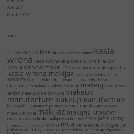
April 2014
March 2014
TAGS
kasia
blog
beauty
blogerka
ameryka
fotograf ślubny
wrona
Kasia Wrona blog
kasia wrona kraków
kasia wrona makeup
kasia wrona makeup artist
kasia wrona makijaż
kasia wrona wizażysta
kosmetyki
kurs
kosmetyki nietestowane na zwierzętach
makeup
makeup
makijażu
make-up
kurs makijażu kraków
makeup
artist
makeupmanufactucre
manufacture
makeupmanufacture
makeup manufacture kraków
Makeup Manufacture Academy
makijaż
makijaż kraków
makeup tutorial
makijaż ślubny
makijaż krok po kroku
makijażysta kraków
mua
pielęgnacja
panna młoda
modelka
makijaż ślubny kraków
recenzja
polishgirl
recenzja kosmetyków
selfie
sesja zdjęciowa