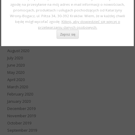
zgodę na przesyłanie na mój adres e-mail informacji o nowościach,
February 2021
promocjach, produktach i usługach pochodzących od Katarzyny
January 2021
Wrony-Bogacz, ul. Piltza 34, 30-392 Kraków. Wiem, że w każdej chwili
December 2020
będę mógł wycofać zgodę.
Kliknij, aby dowiedzieć się więcej o
przetwarzaniu danych osobowych.
November 2020
October 2020
September 2020
August 2020
July 2020
June 2020
May 2020
April 2020
March 2020
February 2020
January 2020
December 2019
November 2019
October 2019
September 2019