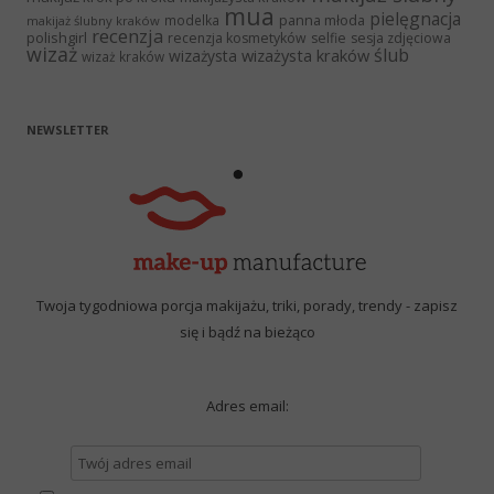
mua
pielęgnacja
panna młoda
modelka
makijaż ślubny kraków
recenzja
polishgirl
recenzja kosmetyków
selfie
sesja zdjęciowa
wizaż
ślub
wizażysta kraków
wizażysta
wizaż kraków
NEWSLETTER
Twoja tygodniowa porcja makijażu, triki, porady, trendy - zapisz
się i bądź na bieżąco
Adres email: