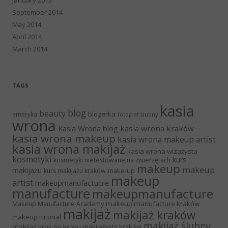
September 2014
May 2014
April 2014
March 2014
TAGS
kasia
blog
beauty
blogerka
ameryka
fotograf ślubny
wrona
Kasia Wrona blog
kasia wrona kraków
kasia wrona makeup
kasia wrona makeup artist
kasia wrona makijaż
kasia wrona wizażysta
kosmetyki
kurs
kosmetyki nietestowane na zwierzętach
makeup
makeup
makijażu
make-up
kurs makijażu kraków
makeup
artist
makeupmanufactucre
manufacture
makeupmanufacture
makeup manufacture kraków
Makeup Manufacture Academy
makijaż
makijaż kraków
makeup tutorial
makijaż ślubny
makijaż krok po kroku
makijażysta kraków