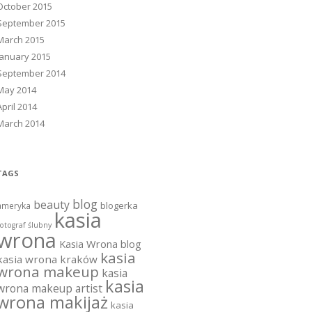
October 2015
September 2015
March 2015
January 2015
September 2014
May 2014
April 2014
March 2014
TAGS
blog
beauty
blogerka
ameryka
kasia
otograf ślubny
wrona
Kasia Wrona blog
kasia
kasia wrona kraków
wrona makeup
kasia
kasia
wrona makeup artist
wrona makijaż
kasia