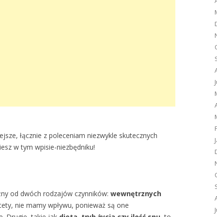
iejsze, łącznie z poleceniam niezwykle skutecznych
esz w tym wpisie-niezbędniku!
leżny od dwóch rodzajów czynników:
wewnętrznych
stety, nie mamy wpływu, ponieważ są one
 Drugie, takie jak
dieta, tryb życia czy ilość snu
, to