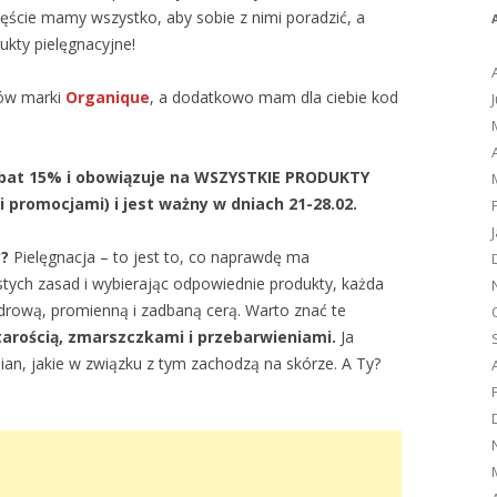
zęście mamy wszystko, aby sobie z nimi poradzić, a
kty pielęgnacyjne!
ców marki
Organique
, a dodatkowo mam dla ciebie kod
bat 15% i obowiązuje na WSZYSTKIE PRODUKTY
i promocjami) i jest ważny w dniach 21-28.02.
y?
Pielęgnacja – to jest to, co naprawdę ma
ostych zasad i wybierając odpowiednie produkty, każda
zdrową, promienną i zadbaną cerą. Warto znać te
tarością, zmarszczkami i przebarwieniami.
Ja
ian, jakie w związku z tym zachodzą na skórze. A Ty?