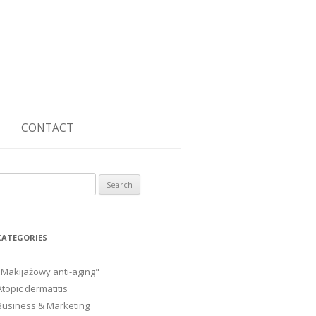
CONTACT
Search
or:
CATEGORIES
"Makijażowy anti-aging"
Atopic dermatitis
Business & Marketing