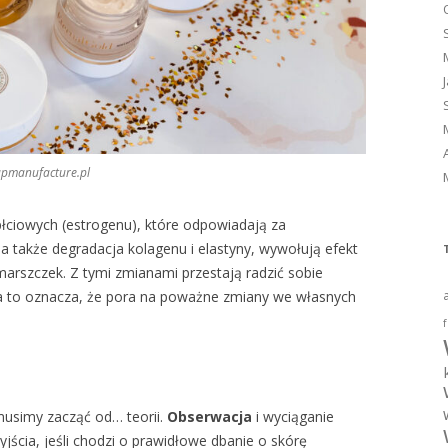
upmanufacture.pl
ciowych (estrogenu), które odpowiadają za
 a także degradacja kolagenu i elastyny, wywołują efekt
marszczek. Z tymi zmianami przestają radzić sobie
a to oznacza, że pora na poważne zmiany we własnych
f
usimy zacząć od… teorii.
Obserwacja
i wyciąganie
ścia, jeśli chodzi o prawidłowe dbanie o skórę