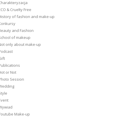
Charakteryzacja
ECO & Cruelty Free
History of fashion and make-up
Konkursy
Beauty and Fashion
School of makeup
Not only about make-up
Podcast
ift
Publications
Hot or Not
Photo Session
Wedding
Style
Event
Wywiad
Youtube Make-up