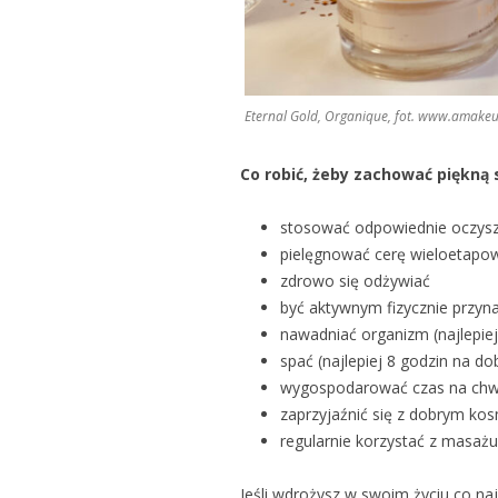
Eternal Gold, Organique, fot. www.amake
Co robić, żeby zachować piękną 
stosować odpowiednie oczyszc
pielęgnować cerę wieloetapow
zdrowo się odżywiać
być aktywnym fizycznie przyna
nawadniać organizm (najlepiej
spać (najlepiej 8 godzin na do
wygospodarować czas na chw
zaprzyjaźnić się z dobrym ko
regularnie korzystać z masażu
Jeśli wdrożysz w swoim życiu co na