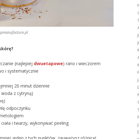
upmanufacture.pl
skórę?
zanie (najlepiej
dwuetapowe
) rano i wieczorem
o i systematycznie
jmniej 20 minut dziennie
 woda z cytryną)
bę)
ilę odpoczynku
smetologiem
 ciała i twarzy, wykonywać peeling
jmniej jeden z tych punktów, zauważysz różnicę!