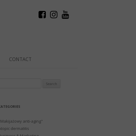
CONTACT
Search
or:
CATEGORIES
"Makijażowy anti-aging"
Atopic dermatitis
Business & Marketing