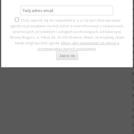
Chcę zapisać się do newslettera, a co za tym idzie wyrażam
zgodę na przesyłanie na mój adres e-mail informacji o nowościach,
promocjach, produktach i usługach pochodzących od Katarzyny
Wrony-Bogacz, ul. Piltza 34, 30-392 Kraków. Wiem, że w każdej chwili
będę mógł wycofać zgodę.
Kliknij, aby dowiedzieć się więcej o
przetwarzaniu danych osobowych.