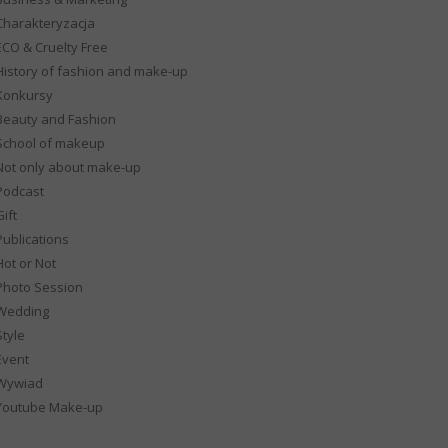
Charakteryzacja
ECO & Cruelty Free
History of fashion and make-up
Konkursy
Beauty and Fashion
School of makeup
Not only about make-up
Podcast
ift
Publications
Hot or Not
Photo Session
Wedding
Style
Event
Wywiad
Youtube Make-up