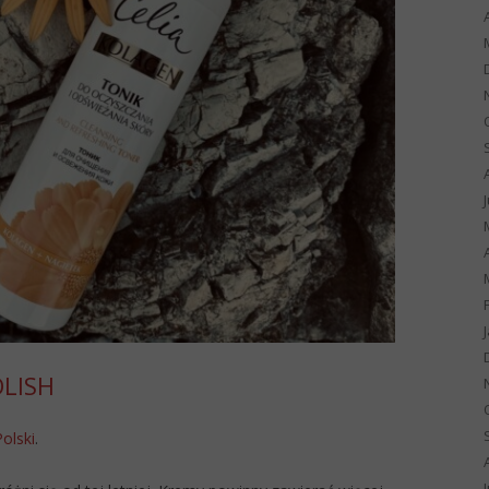
OLISH
Polski
.