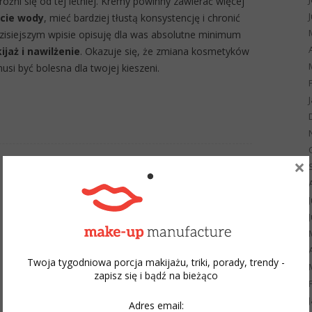
óżni się od tej letniej. Kremy powinny zawierać więcej
acie wody
, mieć bardziej tłustą konsystencję i chronić
zisiejszym wpisie opisuję dla was absolutne minimum
jaż i nawilżenie
. Okazuje się, że zmiana kosmetyków
usi być bolesna dla twojej kieszeni.
×
Twoja tygodniowa porcja makijażu, triki, porady, trendy -
zapisz się i bądź na bieżąco
Adres email: