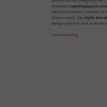
Jesienno-zimowa pielęgnacja nieco r
składników
zapobiegających utr
skórę przed wiatrem i mrozem. W d
dbania o skórę, czyli
szybki demaki
pielęgnacyjnych w zimie wcale nie m
Continue reading
→