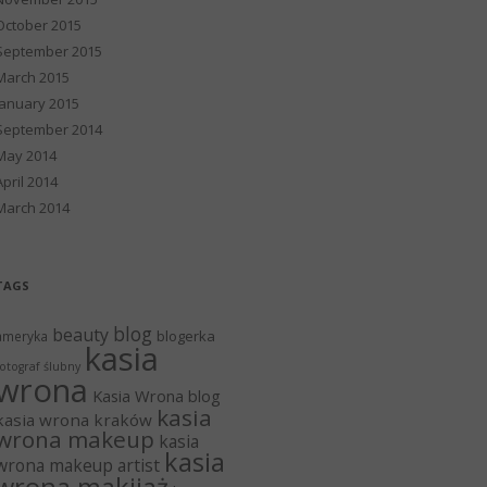
October 2015
September 2015
March 2015
January 2015
September 2014
May 2014
April 2014
March 2014
TAGS
blog
beauty
blogerka
ameryka
kasia
otograf ślubny
wrona
Kasia Wrona blog
kasia
kasia wrona kraków
wrona makeup
kasia
kasia
wrona makeup artist