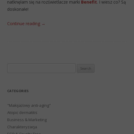
natknęłam się na rozświetlacze marki
Benefit
. I wiesz co? Są
doskonałe!
Continue reading
→
Search
for:
CATEGORIES
"Makijażowy anti-aging"
Atopic dermatitis
Business & Marketing
Charakteryzacja
ECO & Cruelty Free