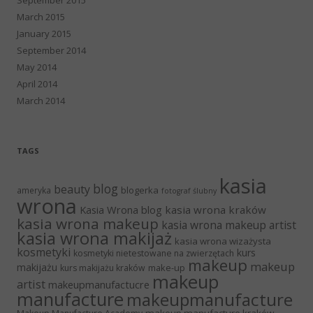
March 2015
January 2015
September 2014
May 2014
April 2014
March 2014
TAGS
kasia
blog
beauty
blogerka
ameryka
fotograf ślubny
wrona
Kasia Wrona blog
kasia wrona kraków
kasia wrona makeup
kasia wrona makeup artist
kasia wrona makijaż
kasia wrona wizażysta
kosmetyki
kurs
kosmetyki nietestowane na zwierzętach
makeup
makeup
makijażu
make-up
kurs makijażu kraków
makeup
artist
makeupmanufactucre
manufacture
makeupmanufacture
makeup manufacture kraków