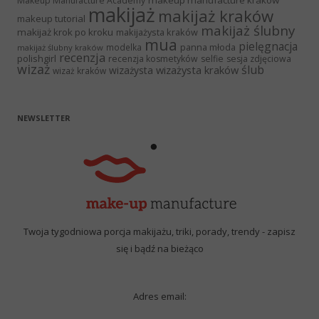
Makeup Manufacture Academy
makijaż
makijaż kraków
makeup tutorial
makijaż ślubny
makijaż krok po kroku
makijażysta kraków
mua
pielęgnacja
panna młoda
modelka
makijaż ślubny kraków
recenzja
polishgirl
recenzja kosmetyków
selfie
sesja zdjęciowa
wizaż
ślub
wizażysta kraków
wizażysta
wizaż kraków
NEWSLETTER
Twoja tygodniowa porcja makijażu, triki, porady, trendy - zapisz
się i bądź na bieżąco
Adres email: