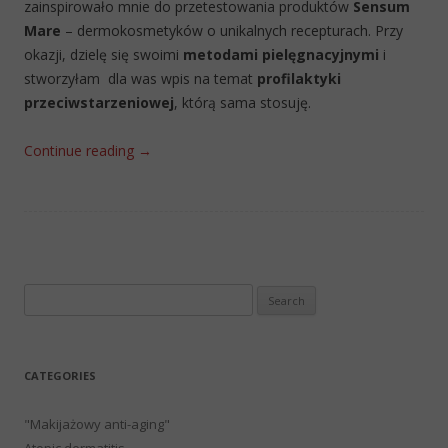
zainspirowało mnie do przetestowania produktów
Sensum
Mare
– dermokosmetyków o unikalnych recepturach. Przy
okazji, dzielę się swoimi
metodami pielęgnacyjnymi
i
stworzyłam dla was wpis na temat
profilaktyki
przeciwstarzeniowej
, którą sama stosuję.
Continue reading
→
Search
for:
CATEGORIES
"Makijażowy anti-aging"
Atopic dermatitis