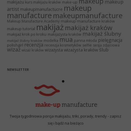
makeup
makeup
makijażu
make-up
kurs makijażu kraków
makeup
artist
makeupmanufactucre
manufacture
makeupmanufacture
makeup manufacture kraków
Makeup Manufacture Academy
makijaż
makijaż kraków
makeup tutorial
makijaż ślubny
makijaż krok po kroku
makijażysta kraków
mua
pielęgnacja
panna młoda
modelka
makijaż ślubny kraków
recenzja
polishgirl
recenzja kosmetyków
selfie
sesja zdjęciowa
wizaż
ślub
wizażysta kraków
wizażysta
wizaż kraków
NEWSLETTER
Twoja tygodniowa porcja makijażu, triki, porady, trendy - zapisz
się i bądź na bieżąco