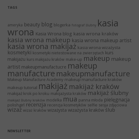
TAGS
kasia
blog
beauty
blogerka
ameryka
fotograf ślubny
wrona
Kasia Wrona blog
kasia wrona kraków
kasia wrona makeup
kasia wrona makeup artist
kasia wrona makijaż
kasia wrona wizażysta
kosmetyki
kurs
kosmetyki nietestowane na zwierzętach
makeup
makeup
makijażu
make-up
kurs makijażu kraków
makeup
artist
makeupmanufactucre
manufacture
makeupmanufacture
makeup manufacture kraków
Makeup Manufacture Academy
makijaż
makijaż kraków
makeup tutorial
makijaż ślubny
makijaż krok po kroku
makijażysta kraków
mua
pielęgnacja
panna młoda
modelka
makijaż ślubny kraków
recenzja
polishgirl
recenzja kosmetyków
selfie
sesja zdjęciowa
wizaż
ślub
wizażysta kraków
wizażysta
wizaż kraków
NEWSLETTER