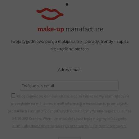
Twoja tygodniowa porcja makijażu, triki, porady, trendy - zapisz
się i bądź na bieżąco
Adres email:
Chcę zapisać się do newslettera, a co za tym idzie wyrażam zgodę na
przesyłanie na mój adres e-mail informacji o nowościach, promocjach,
produktach i usługach pochodzących od Katarzyny Wrony-Bogacz, ul. Piltza
34, 30-392 Kraków. Wiem, że w każdej chwili będę mógł wycofać zgodę.
Kliknij, aby dowiedzieć się więcej o przetwarzaniu danych osobowych.