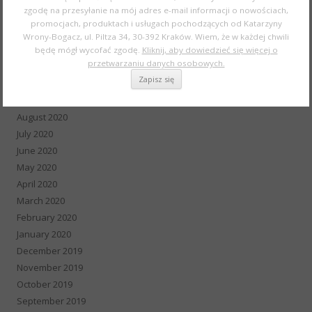
zgodę na przesyłanie na mój adres e-mail informacji o nowościach,
February 2021
promocjach, produktach i usługach pochodzących od Katarzyny
January 2021
Wrony-Bogacz, ul. Piltza 34, 30-392 Kraków. Wiem, że w każdej chwili
December 2020
będę mógł wycofać zgodę.
Kliknij, aby dowiedzieć się więcej o
przetwarzaniu danych osobowych.
November 2020
October 2020
September 2020
August 2020
July 2020
June 2020
May 2020
April 2020
March 2020
February 2020
January 2020
December 2019
November 2019
October 2019
September 2019