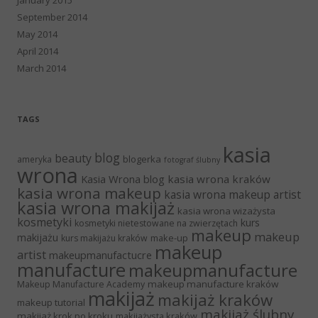
September 2014
May 2014
April 2014
March 2014
TAGS
kasia
blog
beauty
blogerka
ameryka
fotograf ślubny
wrona
Kasia Wrona blog
kasia wrona kraków
kasia wrona makeup
kasia wrona makeup artist
kasia wrona makijaż
kasia wrona wizażysta
kosmetyki
kurs
kosmetyki nietestowane na zwierzętach
makeup
makeup
makijażu
make-up
kurs makijażu kraków
makeup
artist
makeupmanufactucre
manufacture
makeupmanufacture
makeup manufacture kraków
Makeup Manufacture Academy
makijaż
makijaż kraków
makeup tutorial
makijaż ślubny
makijaż krok po kroku
makijażysta kraków