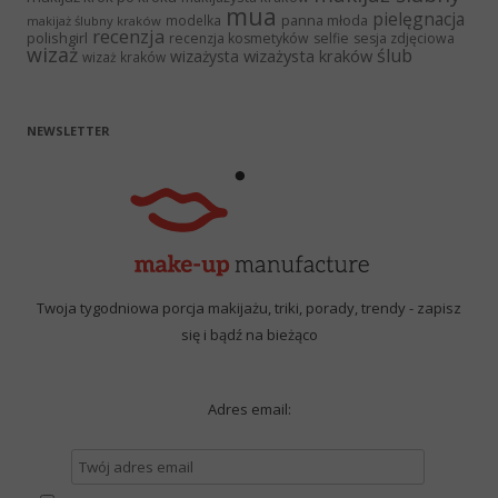
mua
pielęgnacja
panna młoda
modelka
makijaż ślubny kraków
recenzja
polishgirl
recenzja kosmetyków
selfie
sesja zdjęciowa
wizaż
ślub
wizażysta kraków
wizażysta
wizaż kraków
NEWSLETTER
Twoja tygodniowa porcja makijażu, triki, porady, trendy - zapisz
się i bądź na bieżąco
Adres email: