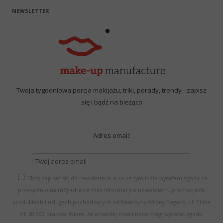
NEWSLETTER
Twoja tygodniowa porcja makijażu, triki, porady, trendy - zapisz
się i bądź na bieżąco
Adres email:
Chcę zapisać się do newslettera, a co za tym idzie wyrażam zgodę na
przesyłanie na mój adres e-mail informacji o nowościach, promocjach,
produktach i usługach pochodzących od Katarzyny Wrony-Bogacz, ul. Piltza
34, 30-392 Kraków. Wiem, że w każdej chwili będę mógł wycofać zgodę.