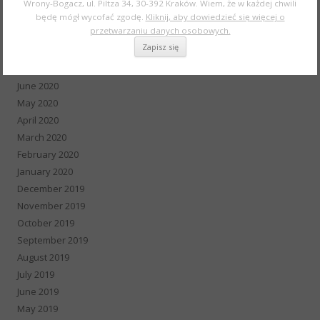
Wrony-Bogacz, ul. Piltza 34, 30-392 Kraków. Wiem, że w każdej chwili
October 2020
będę mógł wycofać zgodę.
Kliknij, aby dowiedzieć się więcej o
przetwarzaniu danych osobowych.
September 2020
August 2020
July 2020
June 2020
May 2020
April 2020
March 2020
February 2020
January 2020
December 2019
November 2019
October 2019
September 2019
August 2019
July 2019
June 2019
May 2019