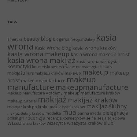
TAGS
kasia
blog
beauty
blogerka
ameryka
fotograf ślubny
wrona
Kasia Wrona blog
kasia wrona kraków
kasia wrona makeup
kasia wrona makeup artist
kasia wrona makijaż
kasia wrona wizażysta
kosmetyki
kurs
kosmetyki nietestowane na zwierzętach
makeup
makeup
makijażu
make-up
kurs makijażu kraków
makeup
artist
makeupmanufactucre
manufacture
makeupmanufacture
makeup manufacture kraków
Makeup Manufacture Academy
makijaż
makijaż kraków
makeup tutorial
makijaż ślubny
makijaż krok po kroku
makijażysta kraków
mua
pielęgnacja
panna młoda
modelka
makijaż ślubny kraków
recenzja
polishgirl
recenzja kosmetyków
selfie
sesja zdjęciowa
wizaż
ślub
wizażysta kraków
wizażysta
wizaż kraków