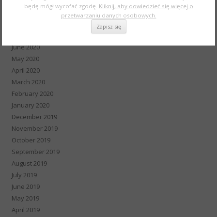
October 2020
będę mógł wycofać zgodę.
Kliknij, aby dowiedzieć się więcej o
September 2020
przetwarzaniu danych osobowych.
August 2020
July 2020
June 2020
May 2020
April 2020
March 2020
February 2020
January 2020
December 2019
November 2019
October 2019
September 2019
August 2019
July 2019
June 2019
May 2019
April 2019