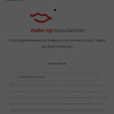
Twoja tygodniowa porcja makijażu, triki, porady, trendy - zapisz
się i bądź na bieżąco
Adres email:
Chcę zapisać się do newslettera, a co za tym idzie wyrażam zgodę na
przesyłanie na mój adres e-mail informacji o nowościach, promocjach,
produktach i usługach pochodzących od Katarzyny Wrony-Bogacz, ul. Piltza
34, 30-392 Kraków. Wiem, że w każdej chwili będę mógł wycofać zgodę.
Kliknij, aby dowiedzieć się więcej o przetwarzaniu danych osobowych.