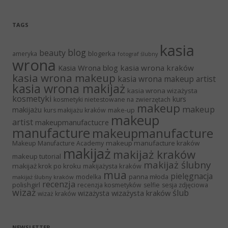
TAGS
kasia
blog
beauty
blogerka
ameryka
fotograf ślubny
wrona
Kasia Wrona blog
kasia wrona kraków
kasia wrona makeup
kasia wrona makeup artist
kasia wrona makijaż
kasia wrona wizażysta
kosmetyki
kurs
kosmetyki nietestowane na zwierzętach
makeup
makeup
makijażu
make-up
kurs makijażu kraków
makeup
artist
makeupmanufactucre
manufacture
makeupmanufacture
makeup manufacture kraków
Makeup Manufacture Academy
makijaż
makijaż kraków
makeup tutorial
makijaż ślubny
makijaż krok po kroku
makijażysta kraków
mua
pielęgnacja
panna młoda
modelka
makijaż ślubny kraków
recenzja
polishgirl
recenzja kosmetyków
selfie
sesja zdjęciowa
wizaż
ślub
wizażysta kraków
wizażysta
wizaż kraków
NEWSLETTER