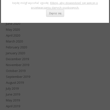
będę mógł wycofać zgodę.
Kliknij, aby dowiedzieć się więcej o
September 2020
przetwarzaniu danych osobowych.
August 2020
July 2020
June 2020
May 2020
April 2020
March 2020
February 2020
January 2020
December 2019
November 2019
October 2019
September 2019
August 2019
July 2019
June 2019
May 2019
April 2019