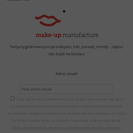
Twoja tygodniowa porcja makijażu, triki, porady, trendy - zapisz
się i bądź na bieżąco
Adres email:
Chcę zapisać się do newslettera, a co za tym idzie wyrażam zgodę na
przesyłanie na mój adres e-mail informacji o nowościach, promocjach,
produktach i usługach pochodzących od Katarzyny Wrony-Bogacz, ul. Piltza
34, 30-392 Kraków. Wiem, że w każdej chwili będę mógł wycofać zgodę.
Kliknij, aby dowiedzieć się więcej o przetwarzaniu danych osobowych.