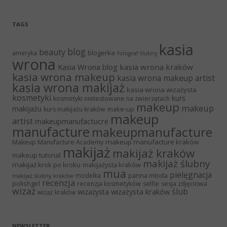
TAGS
kasia
blog
beauty
blogerka
ameryka
fotograf ślubny
wrona
Kasia Wrona blog
kasia wrona kraków
kasia wrona makeup
kasia wrona makeup artist
kasia wrona makijaż
kasia wrona wizażysta
kosmetyki
kurs
kosmetyki nietestowane na zwierzętach
makeup
makeup
makijażu
make-up
kurs makijażu kraków
makeup
artist
makeupmanufactucre
manufacture
makeupmanufacture
makeup manufacture kraków
Makeup Manufacture Academy
makijaż
makijaż kraków
makeup tutorial
makijaż ślubny
makijaż krok po kroku
makijażysta kraków
mua
pielęgnacja
panna młoda
modelka
makijaż ślubny kraków
recenzja
polishgirl
recenzja kosmetyków
selfie
sesja zdjęciowa
wizaż
ślub
wizażysta kraków
wizażysta
wizaż kraków
NEWSLETTER