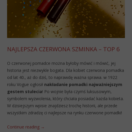
NAJLEPSZA CZERWONA SZMINKA – TOP 6
O czerwonej pomadce można byłoby mówić i mówić, jej
historia jest niezwykle bogata. Dla kobiet czerwona pomadka
od lat 40., aż do dziś, to naprawdę ważna sprawa. w 1922
roku Vogue ogłosił
nakładanie pomadki najważniejszym
gestem stulecia
! Po wojnie była czymś luksusowym,
symbolem wyzwolenia, który chciała posiadać każda kobieta.
W dzisiejszym wpisie znajdziesz trochę historii, ale przede
wszystkim zdradzę ci najlepsze na rynku czerwone pomadki!
Continue reading
→