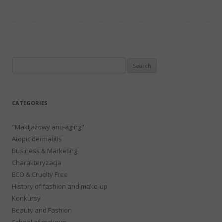
Search
for:
CATEGORIES
"Makijażowy anti-aging"
Atopic dermatitis
Business & Marketing
Charakteryzacja
ECO & Cruelty Free
History of fashion and make-up
Konkursy
Beauty and Fashion
School of makeup