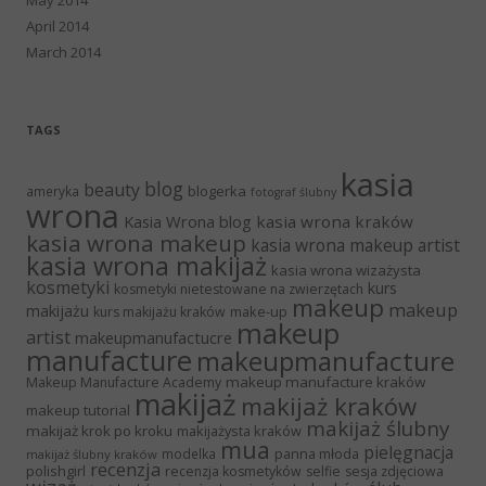
April 2014
March 2014
TAGS
kasia
blog
beauty
blogerka
ameryka
fotograf ślubny
wrona
Kasia Wrona blog
kasia wrona kraków
kasia wrona makeup
kasia wrona makeup artist
kasia wrona makijaż
kasia wrona wizażysta
kosmetyki
kurs
kosmetyki nietestowane na zwierzętach
makeup
makeup
makijażu
make-up
kurs makijażu kraków
makeup
artist
makeupmanufactucre
manufacture
makeupmanufacture
makeup manufacture kraków
Makeup Manufacture Academy
makijaż
makijaż kraków
makeup tutorial
makijaż ślubny
makijaż krok po kroku
makijażysta kraków
mua
pielęgnacja
panna młoda
modelka
makijaż ślubny kraków
recenzja
polishgirl
recenzja kosmetyków
selfie
sesja zdjęciowa