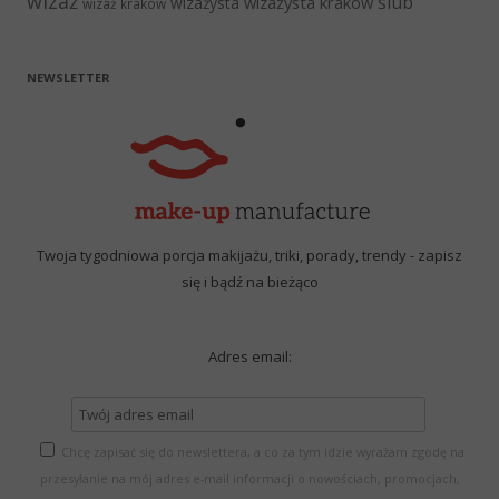
wizaż
ślub
wizażysta kraków
wizażysta
wizaż kraków
NEWSLETTER
Twoja tygodniowa porcja makijażu, triki, porady, trendy - zapisz
się i bądź na bieżąco
Adres email:
Chcę zapisać się do newslettera, a co za tym idzie wyrażam zgodę na
przesyłanie na mój adres e-mail informacji o nowościach, promocjach,